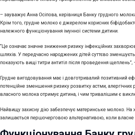
– зауважує Анна Осіпова, керівниця Банку грудного молока
Крім того, грудне молоко є джерелом корисних біфідобак
належного функціонування імунної системи дитини.
“Це означає значне зниження ризику інфекційних захворюва
шляхів. У передчасно народжених дітей суттєво зменшуєт
показують вищі титри антитіл після проведення щеплень”, 
Грудне вигодовування має і довготривалий позитивний ефек
потенційне зменшення ризику розвитку астми, алергічних р
власного молока отримує дитина, і чим тривалішим є викл
Найвищу захисну дію забезпечує материнське молоко. На жа
залишається першочерговою альтернативою, коли власне 
Функціонування Банку гру