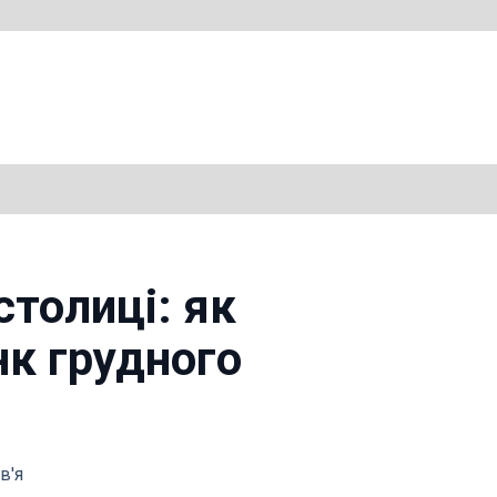
толиці: як
нк грудного
в'я