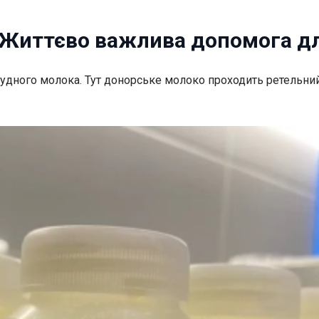
і: Життєво важлива допомога 
грудного молока. Тут донорське молоко
проходить ретельний