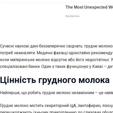
Сучасні наукові дані беззаперечно свідчать: грудне молоко
потреб немовляти. Медичні фахівці одностайно рекоменду
коли материнське молоко відсутнє або його недостатньо. 
спеціалізовані банки. Один з таких функціонує у Києві – дет
Цінність грудного молока
Найперше, що робить грудне молоко незамінним – це наявні
Грудне молоко містить секреторний IgA, лактоферин, лізоц
перешкоджають їхньому прикріпленню до слизових оболо