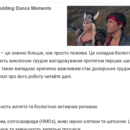
 – це значно більше, ніж просто пожива. Це складна біолог
ють виключне грудне вигодовування протягом перших шести
У таких випадках критично важливим стає донорське грудне
алі про його роботу читайте далі.
сть антитіл та біологічно активних речовин.
им, олігосахариди (HMOs), живі імунні клітини та цитокіни
нок та зменшують запальні процеси.