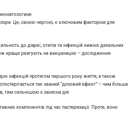
неонатологиня.
флори. Це, своєю чергою, є ключовим фактором для
ьність до діареї, отитів та інфекцій нижніх дихальних
акож краще реагують на вакцинацію – дослідження
ідок інфекцій протягом першого року життя, а також
спостерігається так званий “дозовий ефект” – чим більше
, тим сильнішою є захисна дія.
вних компонентів під час пастеризації. Проте, воно