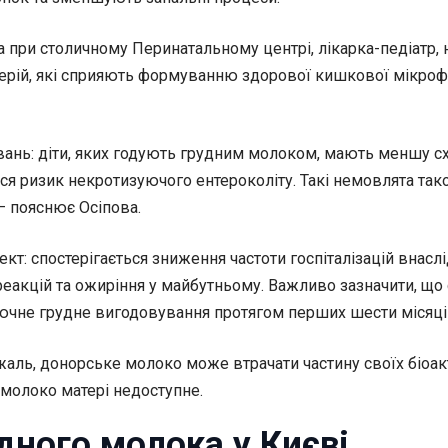
 при столичному Перинатальному центрі, лікарка-педіатр, 
терій, які сприяють формуванню здорової кишкової мікро
нь: діти, яких годують грудним молоком, мають меншу схил
ься ризик некротизуючого ентероколіту. Такі немовлята т
– пояснює Осіпова.
т: спостерігається зниження частоти госпіталізацій внасл
еакцій та ожиріння у майбутньому. Важливо зазначити, що 
ючне грудне вигодовування протягом перших шести місяців
ль, донорське молоко може втрачати частину своїх біоакти
молоко матері недоступне.
дного молока у Києві