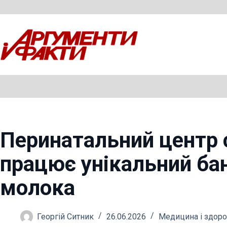
Перейти
до
вмісту
Перинатальний центр с
працює унікальний ба
молока
Георгій Ситник
26.06.2026
Медицина і здоро