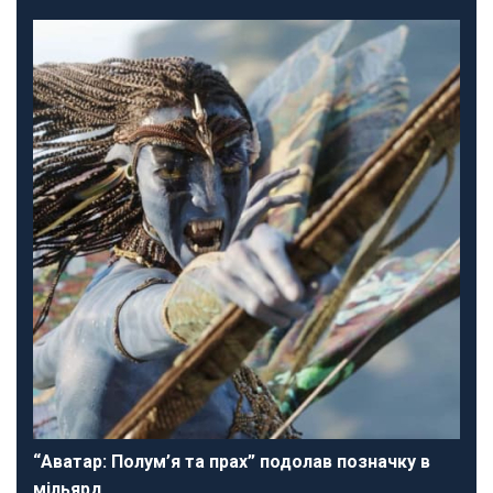
“Аватар: Полум’я та прах” подолав позначку в
мільярд…