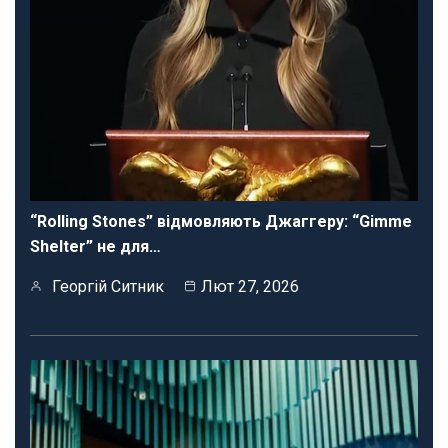
“Rolling Stones” відмовляють Джаггеру: “Gimme
Shelter” не для…
Георгій Ситник
Лют 27, 2026