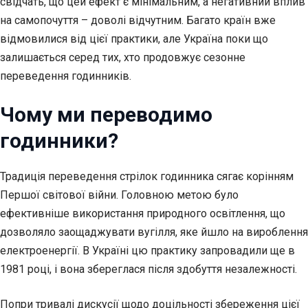
свідчать, що цей ефект є мінімальним, а негативний вплив
на самопочуття – доволі відчутним. Багато країн вже
відмовилися від цієї практики, але Україна поки що
залишається серед тих, хто продовжує сезонне
переведення годинників.
Чому ми переводимо
годинники?
Традиція переведення стрілок годинника сягає корінням
Першої світової війни. Головною метою було
ефективніше використання природного освітлення, що
дозволяло заощаджувати вугілля, яке йшло на вироблення
електроенергії. В Україні цю практику запровадили ще в
1981 році, і вона збереглася після здобуття незалежності.
Попри тривалі дискусії щодо доцільності збереження цієї