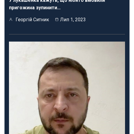
У лукашенка кажуть, що нібито вмовили
пригожина зупинити…
Георгій Ситник
Лип 1, 2023