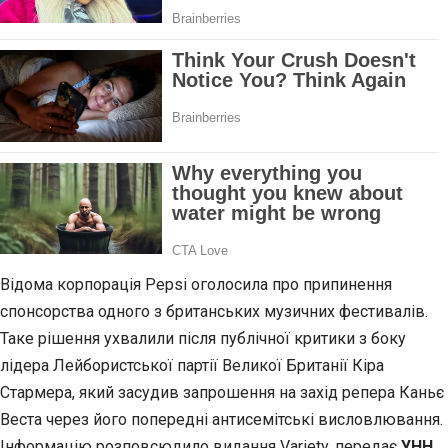
Відома корпорація Pepsi оголосила про припинення
спонсорства одного з британських музичних фестивалів.
Таке рішення ухвалили після публічної критики з боку
лідера Лейбористської партії Великої Британії Кіра
Стармера, який засудив запрошення на захід репера Каньє
Веста через його попередні антисемітські висловлювання.
Інформацію розповсюдило видання Variety, передає
УНН.