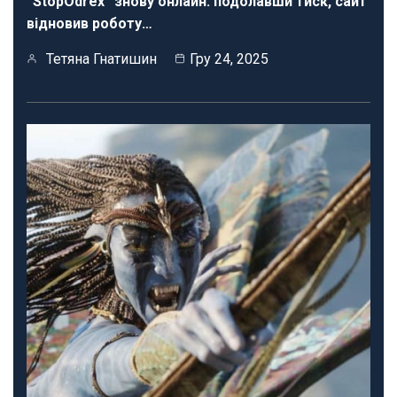
“StopOdrex” знову онлайн: подолавши тиск, сайт
відновив роботу…
Тетяна Гнатишин
Гру 24, 2025