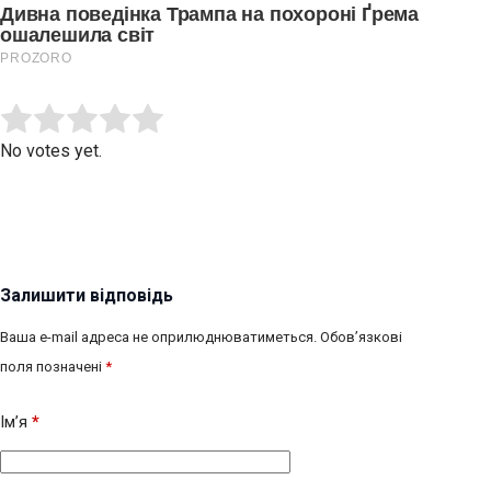
Submit Rating
Rate this item:
No votes yet.
Залишити відповідь
Ваша e-mail адреса не оприлюднюватиметься.
Обов’язкові
поля позначені
*
Ім’я
*