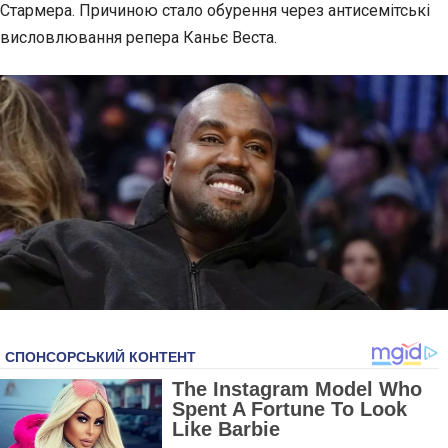
Стармера. Причиною стало обурення через антисемітські
висловлювання
репера Каньє Веста.