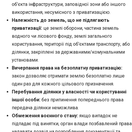
об’єкта інфраструктури, заповідної зони або іншого
використання, несумісного з приватизацією.
Належність до земель, що не підлягають
приватизації:
це землі оборони, частина земель
водного чи лісового фонду, землі загального
користування, території під об’єктами транспорту, або
ділянки, закріплені за державними/комунальними
установами.
Вичерпання права на безоплатну приватизацію:
закон дозволяє отримати землю безоплатно лише
один раз для кожного цільового призначення.
Перебування ділянки у власності чи користуванні
іншої особи:
без припинення попереднього права
передача ділянки неможлива.
Обмеження воєнного стану:
якщо випадок не
підпадає під винятки, орган влади позбавлений права
надавати дозвіл на розроблення документації та