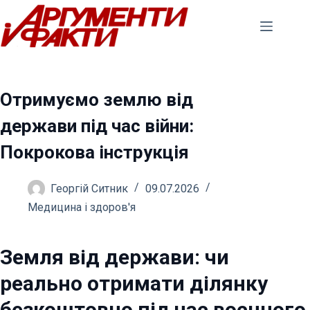
Перейти
до
вмісту
Отримуємо землю від
держави під час війни:
Покрокова інструкція
Георгій Ситник
09.07.2026
Медицина і здоров'я
Земля від держави: чи
реально отримати ділянку
безкоштовно під час воєнного