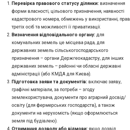
Перевірка правового статусу ділянки:
визначення
форми власності, цільового призначення, наявності
кадастрового номера, обмежень у використанні, прав
третіх осіб та можливості її приватизації.
Визначення відповідального органу:
для
комунальних земель це місцева рада, для
державних земель сільськогосподарського
призначення – органи Держгеокадастру, для інших
державних земель – районні чи обласні державні
адміністрації (або КМДА для Києва).
Підготовка заяви та документів:
включає заяву,
графічні матеріали, за потреби – згоду
землекористувача, документи про аграрний досвід/
освіту (для фермерських господарств), а також
документи на нерухомість (якщо оформлюється
земля під будівлею).
Отримання дозволу або відмови:
якщо дозвіл