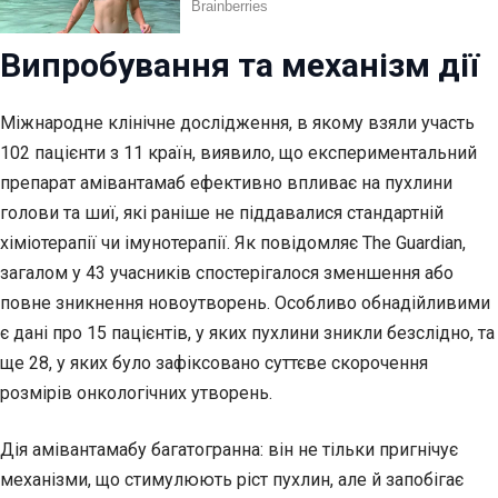
Випробування та механізм дії
Міжнародне клінічне дослідження, в якому взяли участь
102 пацієнти з 11 країн, виявило, що експериментальний
препарат амівантамаб ефективно впливає на пухлини
голови та шиї, які раніше не піддавалися стандартній
хіміотерапії чи імунотерапії. Як повідомляє The Guardian,
загалом у 43 учасників спостерігалося зменшення або
повне зникнення новоутворень. Особливо обнадійливими
є дані про 15 пацієнтів, у яких пухлини зникли безслідно, та
ще 28, у яких було зафіксовано суттєве скорочення
розмірів онкологічних утворень.
Дія амівантамабу багатогранна: він не тільки пригнічує
механізми, що стимулюють ріст пухлин, але й запобігає