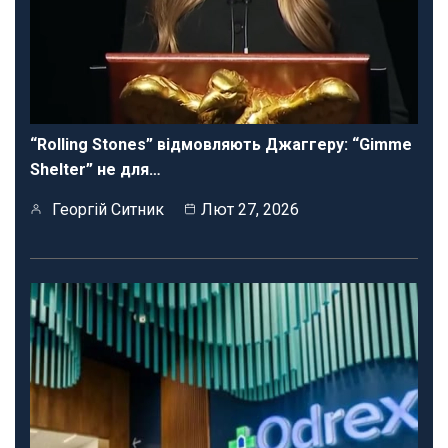
“Rolling Stones” відмовляють Джаггеру: “Gimme
Shelter” не для…
Георгій Ситник
Лют 27, 2026