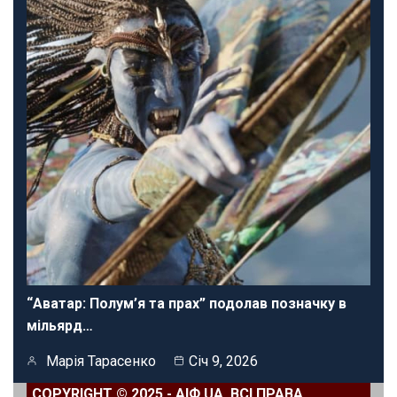
“Аватар: Полум’я та прах” подолав позначку в
мільярд…
Марія Тарасенко
Січ 9, 2026
COPYRIGHT © 2025 - АІФ UA. ВСІ ПРАВА