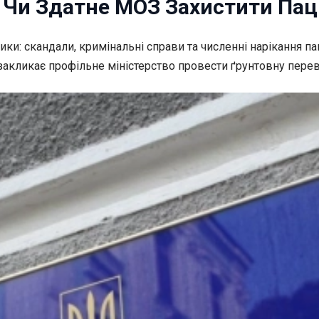
Чи Здатне МОЗ Захистити Паці
и: скандали, кримінальні справи та численні
нарікання п
акликає профільне міністерство провести ґрунтовну переві