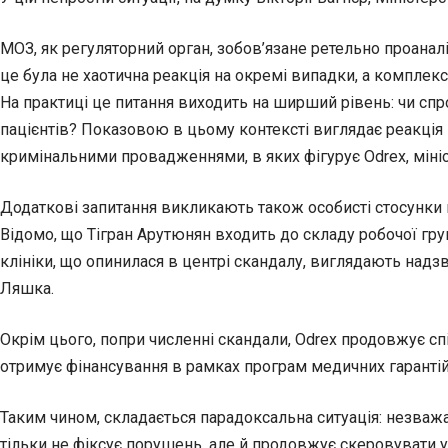
МОЗ, як регуляторний орган, зобов’язане ретельно проаналі
це була не хаотична реакція на окремі випадки, а комплекс
На практиці це питання виходить на ширший рівень: чи сп
пацієнтів? Показовою в цьому контексті виглядає реакція М
кримінальними провадженнями, в яких фігурує Odrex, мініс
Додаткові запитання викликають також особисті стосунки 
Відомо, що Тігран Арутюнян входить до складу робочої гру
клініки, що опинилася в центрі скандалу, виглядають над
Ляшка.
Окрім цього, попри численні скандали, Odrex продовжує 
отримує фінансування в рамках програм медичних гарантій
Таким чином, складається парадоксальна ситуація: незважа
тільки не фіксує порушень, але й продовжує скеровувати 