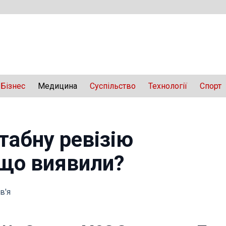
Бізнес
Медицина
Суспільство
Технології
Спорт
абну ревізію
що виявили?
в'я