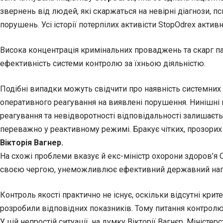
звернень від людей, які скаржаться на невірні діагнози, 
порушень. Усі історії потерпілих активісти StopOdrex акти
Висока концентрація кримінальних проваджень та скарг пац
ефективність системи контролю за їхньою діяльністю.
Подібні випадки можуть свідчити про наявність системних 
оперативного реагування на виявлені порушення. Нинішні 
реагування та невідворотності відповідальності залишаєт
переважно у реактивному режимі. Бракує чітких, прозорих 
Вікторія Вагнер.
На схожі проблеми вказує й екс-міністр охорони здоров’я Ол
своєю чергою, унеможливлює ефективний державний наг
Контроль якості практично не існує, оскільки відсутні крит
розробили відповідних показників. Тому питання контролю 
У цій непростій ситуації, на думку Вікторії Вагнєр, Мініст