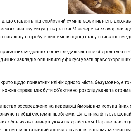
в, що ставлять під серйозний сумнів ефективність державн
ксного аналізу ситуації в регіоні Міністерством охорони з
ро нагальну потребу в системній оцінці стану приватної мед
приватних медичних послуг дедалі частіше обертається не
ичних закладів опинилися у фокусі уваги правоохоронних ор
дкрито щодо приватних клінік одного міста, безумовно, є 
 кожна справа має бути об’єктивно розслідувана та отрима
слідство зосереджене на перевірці ймовірних корупційних с
на значно глибші системні проблеми. Ця клініка фігурує щ
их обов’язків і завершуючи шахрайством. Паралельно з ци
тів, що мали негативний досвід лікування в цьому медичном