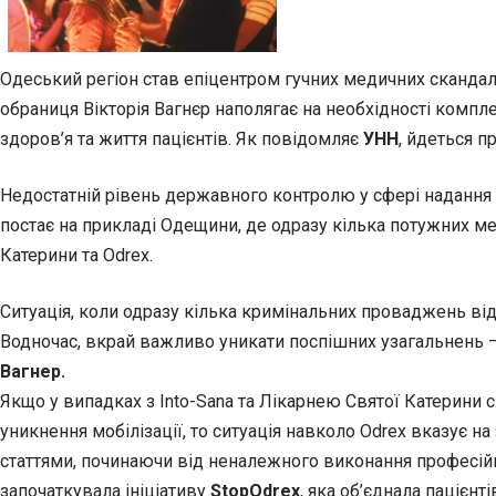
Одеський регіон став епіцентром гучних медичних скандалі
обраниця Вікторія Вагнєр наполягає на необхідності компле
здоров’я та життя пацієнтів. Як повідомляє
УНН
, йдеться п
Недостатній рівень державного контролю у сфері надання 
постає на прикладі Одещини, де одразу кілька потужних мед
Катерини та Odrex.
Ситуація, коли одразу кілька кримінальних проваджень ві
Водночас, вкрай важливо уникати поспішних узагальнень –
Вагнер.
Якщо у випадках з Into-Sana та Лікарнею Святої Катерини 
уникнення мобілізації, то ситуація навколо Odrex вказує 
статтями, починаючи від неналежного виконання професійн
започаткувала ініціативу
StopOdrex
, яка об’єднала пацієн