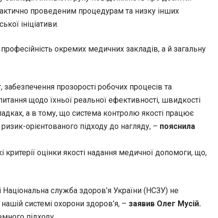
ї фактично проведеним процедурам та низку інших
ької ініціативи.
 професійність окремих медичних закладів, а й загальну
, забезпечення прозорості робочих процесів та
итання щодо їхньої реальної ефективності, швидкості
адках, а в тому, що система контролю якості працює
 ризик-орієнтованого підходу до нагляду, –
пояснила
кі критерії оцінки якості надання медичної допомоги, що,
 ні Національна служба здоров’я України (НСЗУ) не
 нашій системі охорони здоров’я, –
заявив Олег Мусій.
темного підходу.