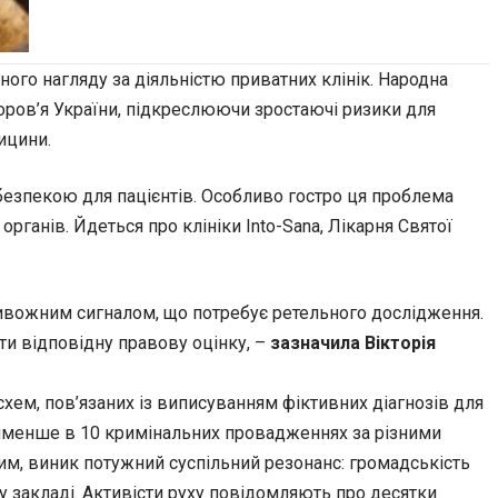
ого нагляду за діяльністю приватних клінік. Народна
доров’я України, підкреслюючи зростаючі ризики для
ицини.
безпекою для пацієнтів. Особливо гостро ця проблема
ганів. Йдеться про клініки Into-Sana, Лікарня Святої
тривожним сигналом, що потребує ретельного дослідження.
ти відповідну правову оцінку, –
зазначила Вікторія
хем, пов’язаних із виписуванням фіктивних діагнозів для
онайменше в 10 кримінальних провадженнях за різними
м, виник потужний суспільний резонанс: громадськість
у закладі. Активісти руху повідомляють про десятки