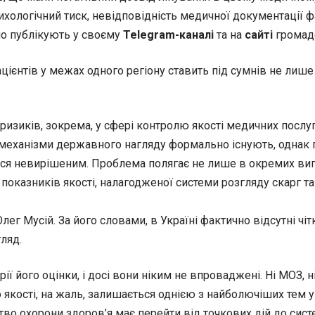
психологічний тиск, невідповідність медичної документаці
вно публікують у своєму
Telegram-каналі
та на
сайті
громадс
ієнтів у межах одного регіону ставить під сумнів не лише
ризиків, зокрема, у сфері контролю якості медичних послуг
механізми державного нагляду формально існують, однак п
ься невирішеним. Проблема полягає не лише в окремих вип
показників якості, налагодженої системи розгляду скарг та
ег Мусій. За його словами, в Україні фактично відсутні чіт
ляд.
ерії його оцінки, і досі вони ніким не впроваджені. Ні МОЗ,
якості, на жаль, залишається однією з найболючіших тем у
ерство охорони здоров’я має перейти від точкових дій до сис