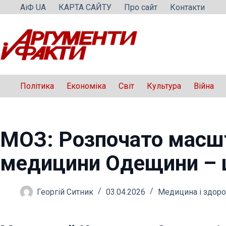
Перейти
АіФ UA
КАРТА САЙТУ
Про сайт
Контакти
до
вмісту
Політика
Економіка
Світ
Культура
Війна
МОЗ: Розпочато масшт
медицини Одещини – 
Георгій Ситник
03.04.2026
Медицина і здоро