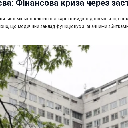
ва: Фінансова криза через зас
ської міської клінічної лікарні
швидкої допомоги, що стал
лено, що медичний заклад функціонує зі значними збиткам