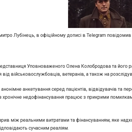
тро Лубінець, в офіційному дописі в Telegram повідомив 
представниця Уповноваженого Олена Колобродова та його р
ня від військовослужбовців, ветеранів, а також на розсліду
онімне анкетування серед пацієнтів, відвідувачів та персо
з хронічне недофінансування працює з прикрими помилкам
зрив між реальними витратами та фінансуванням, яке надхо
ідповідають сучасним реаліям.