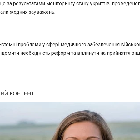
 за результатами моніторингу стану укриттів, проведеного 
 мали жодних зауважень.
стемні проблеми у сфері медичного забезпечення військови
омити необхідність реформ та вплинути на прийняття ріше