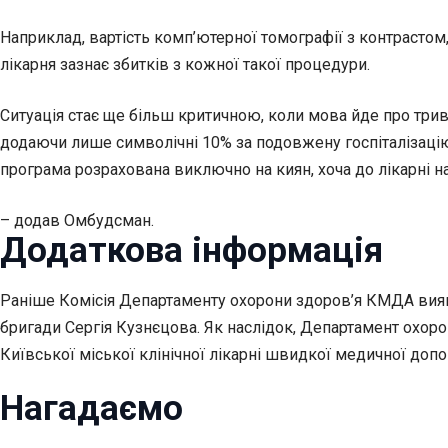
Наприклад, вартість комп’ютерної томографії з контрастом
лікарня зазнає збитків з кожної такої процедури.
Ситуація стає ще більш критичною, коли мова йде про три
додаючи лише символічні 10% за подовжену госпіталізацію.
програма розрахована виключно на киян, хоча до лікарні на
– додав Омбудсман.
Додаткова інформація
Раніше Комісія Департаменту охорони здоров’я КМДА виявил
бригади Сергія Кузнєцова. Як наслідок, Департамент охор
Київської міської клінічної лікарні швидкої медичної доп
Нагадаємо