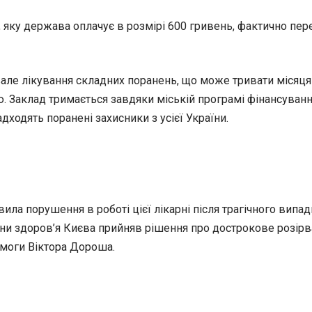
, яку держава оплачує в розмірі 600 гривень, фактично пер
вале лікування складних поранень, що може тривати місяц
 Заклад тримається завдяки міській програмі фінансування
дходять поранені захисники з усієї України.
а порушення в роботі цієї лікарні після трагічного випадк
они здоров’я Києва прийняв рішення про дострокове розірв
омоги Віктора Дороша.