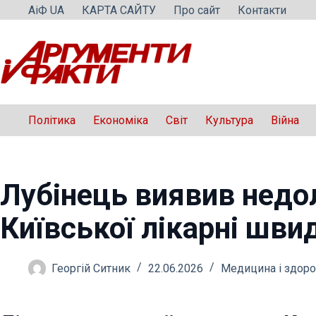
Перейти
АіФ UA
КАРТА САЙТУ
Про сайт
Контакти
до
вмісту
Політика
Економіка
Світ
Культура
Війна
Лубінець виявив недол
Київської лікарні шви
Георгій Ситник
22.06.2026
Медицина і здоро