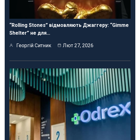
“Rolling Stones” відмовляють Джаггеру: “Gimme
Shelter” не для…
Георгій Ситник
Лют 27, 2026