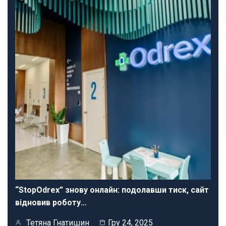
“StopOdrex” знову онлайн: подолавши тиск, сайт
відновив роботу…
Тетяна Гнатишин
Гру 24, 2025