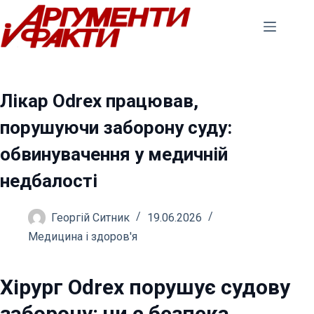
Перейти
до
вмісту
Лікар Odrex працював,
порушуючи заборону суду:
обвинувачення у медичній
недбалості
Георгій Ситник
19.06.2026
Медицина і здоров'я
Хірург Odrex порушує судову
заборону: чи є безпека