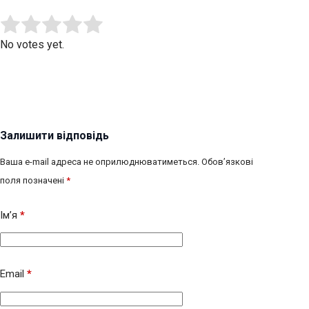
Submit Rating
Rate this item:
No votes yet.
Залишити відповідь
Ваша e-mail адреса не оприлюднюватиметься.
Обов’язкові
поля позначені
*
Ім’я
*
Email
*