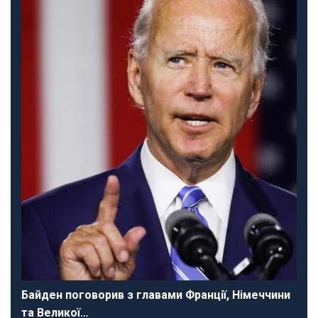
Байден поговорив з главами Франції, Німеччини
та Великої…