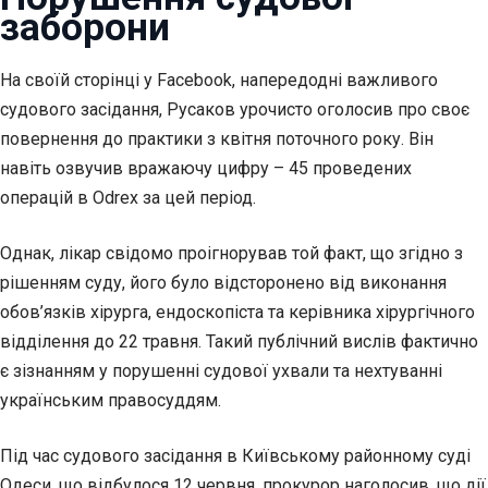
заборони
На своїй сторінці у Facebook, напередодні важливого
судового засідання, Русаков урочисто оголосив про своє
повернення до практики з квітня поточного року. Він
навіть озвучив вражаючу цифру – 45 проведених
операцій в Odrex за цей період.
Однак, лікар свідомо проігнорував той факт, що згідно з
рішенням суду, його було відсторонено від виконання
обов’язків хірурга, ендоскопіста та керівника хірургічного
відділення до 22 травня. Такий публічний вислів фактично
є зізнанням у порушенні судової ухвали та нехтуванні
українським правосуддям.
Під час судового засідання в Київському районному суді
Одеси, що відбулося 12 червня, прокурор наголосив, що дії