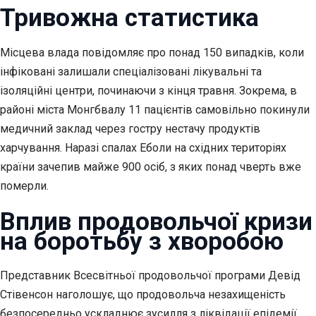
Тривожна статистика
Місцева влада повідомляє про понад 150 випадків, коли
інфіковані залишали спеціалізовані лікувальні та
ізоляційні центри, починаючи з кінця травня. Зокрема, в
районі міста Монгбвалу 11 пацієнтів самовільно покинули
медичний заклад через гостру нестачу продуктів
харчування. Наразі спалах Еболи на східних територіях
країни зачепив майже 900 осіб, з яких понад чверть вже
померли.
Вплив продовольчої кризи
на боротьбу з хворобою
Представник Всесвітньої продовольчої програми Девід
Стівенсон наголошує, що продовольча незахищеність
безпосередньо ускладнює зусилля з ліквідації епідемії.