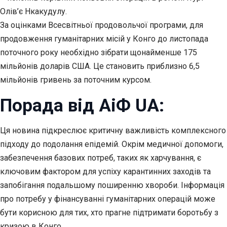
Олів’є Нкакудулу.
За оцінками Всесвітньої продовольчої програми, для
продовження гуманітарних місій у Конго до листопада
поточного року необхідно зібрати щонайменше 175
мільйонів доларів США. Це становить приблизно 6,5
мільйонів гривень за поточним курсом.
Порада від АіФ UA:
Ця новина підкреслює критичну важливість комплексного
підходу до подолання епідемій. Окрім медичної допомоги,
забезпечення базових потреб, таких як харчування, є
ключовим фактором для успіху карантинних заходів та
запобігання подальшому поширенню хвороби. Інформація
про потребу у фінансуванні гуманітарних операцій може
бути корисною для тих, хто прагне підтримати боротьбу з
кризою в Конго.