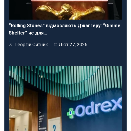
“Rolling Stones” відмовляють Джаггеру: “Gimme
Shelter” не для…
Георгій Ситник
Лют 27, 2026