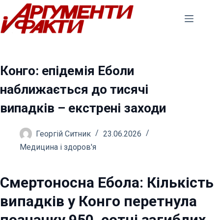
Перейти
до
вмісту
Конго: епідемія Еболи
наближається до тисячі
випадків – екстрені заходи
Георгій Ситник
23.06.2026
Медицина і здоров'я
Смертоносна Ебола: Кількість
випадків у Конго перетнула
позначку 950, сотні загиблих