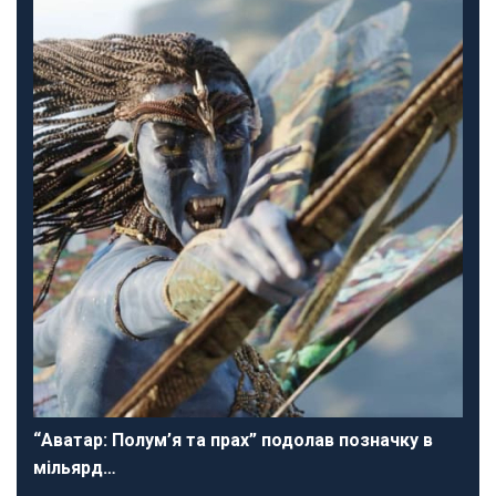
“Аватар: Полум’я та прах” подолав позначку в
мільярд…