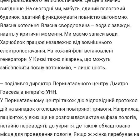
централізованого теплопостачання. Це ще й значно
вигідніше. На сьогодні ми, мабуть, єдиний пологовий
будинок, здатний функціонувати повністю автономно.
Власна котельня. Власна свердловина – вода є завжди,
навіть у критичні моменти. Ми маємо запаси води.
Харчоблок працює незалежно від зовнішнього
електропостачання. На кожній філії встановлені
генератори. У Києві таких лікарень, що можуть
забезпечити повну автономію, – лише шість.
– поділився директор Перинатального центру Дмитро
Говсєєв в інтерв’ю
УНН
.
У Перинатальному центрі також діє відповідний протокол
дій на випадок оголошення повітряної тривоги. Наприклад,
пацієнток, у яких ще не розпочалася активна фаза пологів,
негайно переводять до укриття, де також облаштовано
місця для проведення пологів. Якщо ж жінка перебуває на