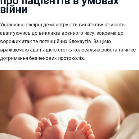
про пацієнтів в умовах
війни
Українські лікарні демонструють виняткову стійкість,
адаптуючись до
викликів воєнного часу, зокрема до
ворожих атак та потенційних блекаутів. За цією
вражаючою адаптацією стоїть колосальна робота та чітке
дотримання безпекових протоколів.