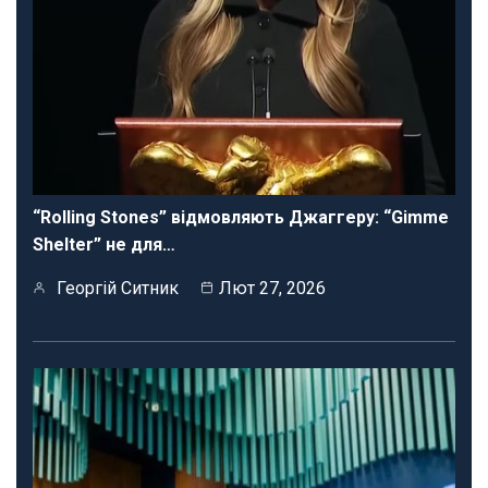
“Rolling Stones” відмовляють Джаггеру: “Gimme
Shelter” не для…
Георгій Ситник
Лют 27, 2026