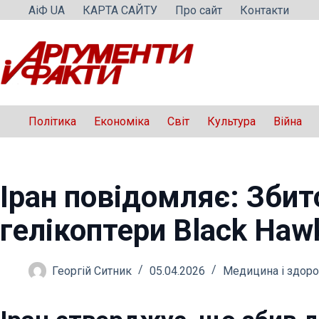
Перейти
АіФ UA
КАРТА САЙТУ
Про сайт
Контакти
до
вмісту
Політика
Економіка
Світ
Культура
Війна
Іран повідомляє: Збит
гелікоптери Black Ha
Георгій Ситник
05.04.2026
Медицина і здоро