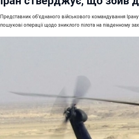
Іран стверджує, що збив д
Представник об’єднаного військового командування Ірану 
пошукові операції щодо зниклого пілота на південному захо