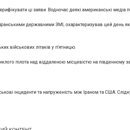
рифікувати ці заяви. Водночас деякі американські медіа п
 іранськими державними ЗМІ, охарактеризував цей день як
их військових літаків у п’ятницю.
клого пілота над віддаленою місцевістю на південному зах
ськові інциденти та напруженість між Іраном та США. Слі