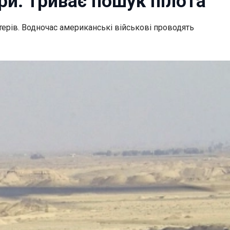
ри: триває пошук пілота
терів. Водночас американські військові проводять