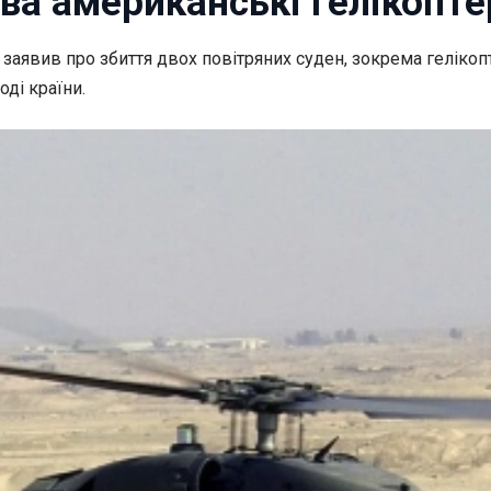
ва американські гелікопте
заявив про збиття двох повітряних суден,
зокрема гелікоп
ді країни.