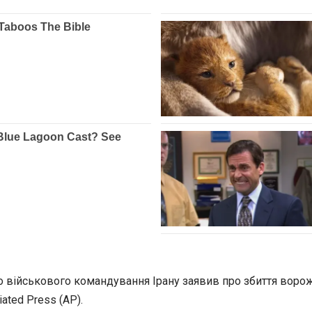
го військового командування Ірану заявив про збиття ворож
ated Press (AP).