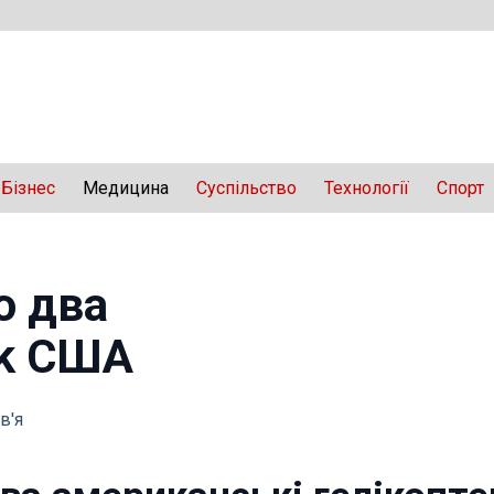
Бізнес
Медицина
Суспільство
Технології
Спорт
о два
wk США
в'я