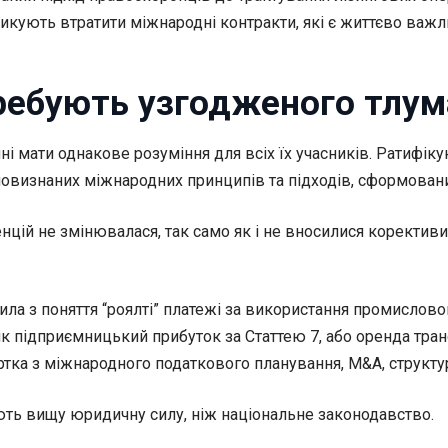
зикують втратити міжнародні контракти, які є життєво важ
требують узгодженого тлу
 мати однакове розуміння для всіх їх учасників. Ратифіку
ьновизнаних міжнародних принципів та підходів, сформован
енцій не змінювалася, так само як і не вносилися коректи
ла з поняття “роялті” платежі за використання промислово
 як підприємницький прибуток за Статтею 7, або оренда тра
ртка з міжнародного податкового планування, M&A, структур
ють вищу юридичну силу, ніж національне законодавство.