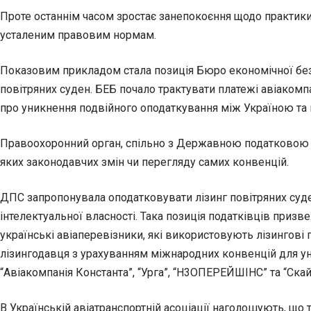
Проте останнім часом зростає занепокоєння щодо практик
усталеним правовим нормам.
Показовим прикладом стала позиція Бюро економічної безп
повітряних суден. БЕБ почало трактувати платежі авіакомпа
про уникнення подвійного оподаткування між Україною та н
Правоохоронний орган, спільно з Державною податковою сл
яких законодавчих змін чи перегляду самих конвенцій.
ДПС запропонувала оподатковувати лізинг повітряних суден
інтелектуальної власності. Така позиція податківців при
українські авіаперевізники, які використовують лізингові 
лізингодавця з урахуванням міжнародних конвенцій для у
“Авіакомпанія Константа”, “Урга”, “Н3ОПЕРЕЙШІНС” та “Скай
В Українській авіатранспортній асоціації наголошують, що