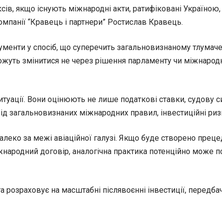
ксів, якщо існують міжнародні акти, ратифіковані Україно
омпанії “Кравець і партнери” Ростислав Кравець.
кументи у спосіб, що суперечить загальновизнаному тлумач
можуть змінитися не через рішення парламенту чи міжнарод
туації. Вони оцінюють не лише податкові ставки, судову си
ід загальновизнаних міжнародних правил, інвестиційні риз
леко за межі авіаційної галузі. Якщо буде створено преце
народний договір, аналогічна практика потенційно може по
а розраховує на масштабні післявоєнні інвестиції, передб