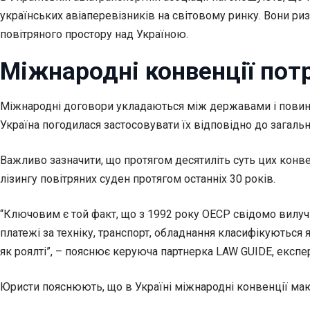
українських авіаперевізників на світовому ринку. Вони ри
повітряного простору над Україною.
Міжнародні конвенції по
Міжнародні договори укладаються між державами і повинні
Україна погодилася застосовувати їх відповідно до загал
Важливо зазначити, що протягом десятиліть суть цих конв
лізингу повітряних суден протягом останніх 30 років.
“Ключовим є той факт, що з 1992 року ОЕСР свідомо вилучи
платежі за техніку, транспорт, обладнання класифікуються
як роялті”, – пояснює керуюча партнерка LAW GUIDE, експе
Юристи пояснюють, що в Україні міжнародні конвенції ма