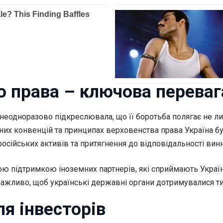
 права – ключова переваг
неодноразово підкреслювала, що її боротьба полягає не лиш
их конвенцій та принципах верховенства права Україна бу
російських активів та притягнення до відповідальності вин
ю підтримкою іноземних партнерів, які сприймають Україн
ажливо, щоб українські державні органи дотримувалися тих
я інвесторів