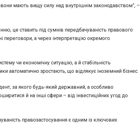
ю, вони мають вищу силу над внутрішнім законодавством”, –
енню, це ставить під сумнів передбачуваність правового
ні переговори, а через інтерпретацію окремого
стему чи економічну ситуацію, а й стабільність
ики автоматично зростають, що відлякує іноземний бізнес.
дент, за якого будь-який державний, а особливо
ширитися й на інші сфери – від інвестиційних угод до
ачуваність правозастосування є одним із ключових