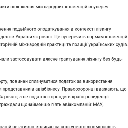
мачити положення міжнародних конвенцій всупереч
ння подвійного оподаткування в контексті лізингу
зидентів України як роялті. Це суперечить нормам конвенцій
річній міжнародній практиці та позиції українських судів.
али застосовувати власне трактування лізингу без будь-
орту, повинен сплачуватися податок за використання
ти представників авіабізнесу. Правоохоронці вважають, що
 роялті, а не податок з оренди в країні резиденції
страждали щонайменше п’ять авіакомпаній: МАУ,
перацій негативно впливає на конкурентоспроможність