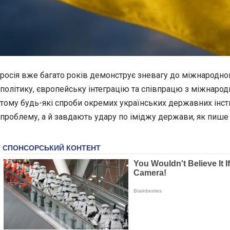
росія вже багато років демонструє зневагу до міжнародн
політику, європейську інтеграцію та співпрацю з міжнар
тому будь-які спроби окремих українських державних інс
проблему, а й завдають удару по іміджу держави, як пиш