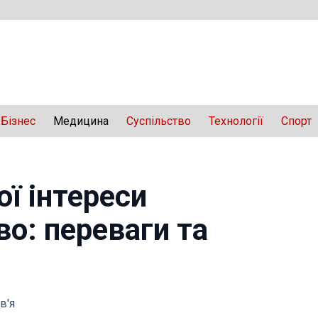
Бізнес
Медицина
Суспільство
Технології
Спорт
ої інтереси
о: переваги та
в'я