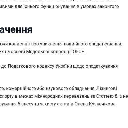
ливими для їхнього функціонування в умовах закритого
мачення
ючи конвенції про уникнення подвійного оподаткування,
их на основі Модельної конвенції ОЕСР.
ви до Податкового кодексу України щодо оподаткування
го, комерційного або наукового обладнання. Лізингові
нспорту в межах міжнародних перевезень за Статтею 8, а не
ування бізнесу та захисту активів Олена Кузнечікова.