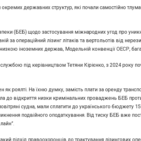
и окремих державних структур, які почали самостійно тлу
еки (БЕБ) щодо застосування міжнародних угод про уникне
ній за операційний лізинг літаків та вертольотів від нере
изкою іноземних держав, Модельній конвенції ОЕСР, багато
ужбою під керівництвом Тетяни Кірієнко, з 2024 року поч
 як роялті. На їхню думку, замість плати за оренду трансп
звела до відкриття низки кримінальних проваджень БЕБ про
повітряні судна, мали сплатити до українського бюджету 15%
никнення подвійного оподаткування. Від тиску БЕБ вже по
лайн”.
 такий підхід правоохоронців до трактування лізингових о