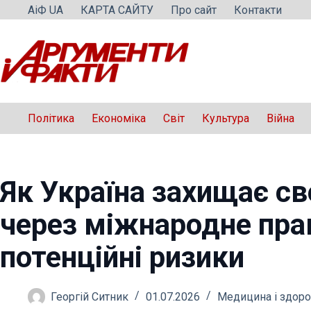
Перейти
АіФ UA
КАРТА САЙТУ
Про сайт
Контакти
до
вмісту
Політика
Економіка
Світ
Культура
Війна
Як Україна захищає св
через міжнародне прав
потенційні ризики
Георгій Ситник
01.07.2026
Медицина і здоро