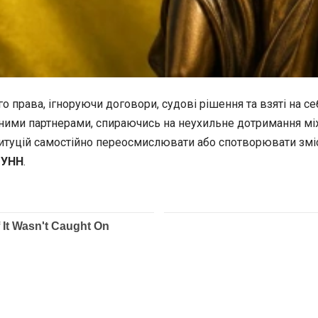
ого
права, ігноруючи договори, судові рішення та взяті на 
одними партнерами, спираючись на неухильне дотримання м
титуцій самостійно переосмислювати або спотворювати зм
е
УНН
.