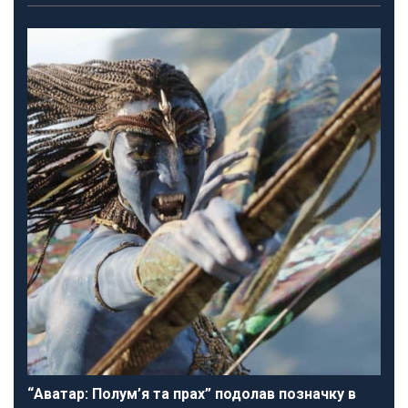
“Аватар: Полум’я та прах” подолав позначку в