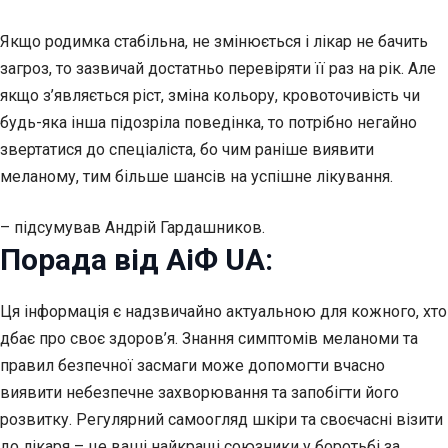
Якщо родимка стабільна, не змінюється і лікар не бачить
загроз, то зазвичай достатньо перевіряти її раз на рік. Але
якщо з’являється ріст, зміна кольору, кровоточивість чи
будь-яка інша підозріла поведінка, то потрібно негайно
звертатися до спеціаліста, бо чим раніше виявити
меланому, тим більше шансів на успішне лікування.
– підсумував Андрій Гардашников.
Порада від АіФ UA:
Ця інформація є надзвичайно актуальною для кожного, хто
дбає про своє здоров’я. Знання симптомів меланоми та
правил безпечної засмаги може допомогти вчасно
виявити небезпечне захворювання та запобігти його
розвитку. Регулярний самоогляд шкіри та своєчасні візити
до лікаря – це ваші найкращі союзники у боротьбі за