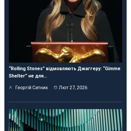
“Rolling Stones” відмовляють Джаггеру: “Gimme
Shelter” не для…
Георгій Ситник
Лют 27, 2026