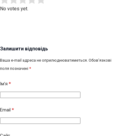
Rate this item:
No votes yet.
Залишити відповідь
Ваша e-mail адреса не оприлюднюватиметься.
Обов’язкові
поля позначені
*
Ім’я
*
Email
*
Сайт