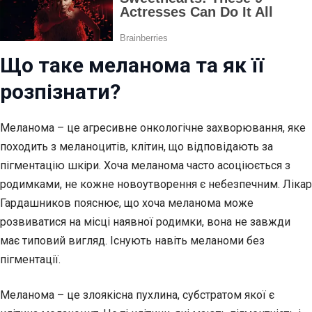
Що таке меланома та як її
розпізнати?
Меланома – це агресивне онкологічне захворювання, яке
походить з меланоцитів, клітин, що відповідають за
пігментацію шкіри. Хоча меланома часто асоціюється з
родимками, не кожне новоутворення є небезпечним. Лікар
Гардашников пояснює, що хоча меланома може
розвиватися на місці наявної родимки, вона не завжди
має типовий вигляд. Існують навіть меланоми без
пігментації.
Меланома – це злоякісна пухлина, субстратом якої є