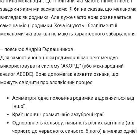
клітина меланоцит. Це ті клітини, які мають пігментність і
завдяки яким ми засмагаємо. Я би не сказав, що меланома
виглядає як родимка. Але дуже часто вона розвивається
саме на місці родимки. Хоча існують і безпігментні
меланоми, які взагалі не мають характерного забарвлення.
– пояснює Андрій Гардашников.
Для самостійної оцінки родимок лікар рекомендує
використовувати систему “АКОРД” (або міжнародний
аналог ABCDE). Вона допомагає виявити ознаки, що
можуть свідчити про злоякісний процес:
А
симетрія: одна половина родимки відрізняється від
іншої.
К
раї: нерівні, розмиті або зазубрені краї.
О
днорідність кольору: наявність різних відтінків (від
чорного до червоного, синього, білого) в межах однієї