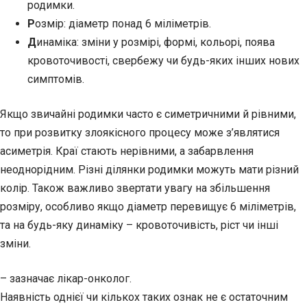
родимки.
Р
озмір: діаметр понад 6 міліметрів.
Д
инаміка: зміни у розмірі, формі, кольорі, поява
кровоточивості, свербежу чи будь-яких інших нових
симптомів.
Якщо звичайні родимки часто є симетричними й рівними,
то при розвитку злоякісного процесу може з’являтися
асиметрія. Краї стають нерівними, а забарвлення
неоднорідним. Різні ділянки родимки можуть мати різний
колір. Також важливо звертати увагу на збільшення
розміру, особливо якщо діаметр перевищує 6 міліметрів,
та на будь-яку динаміку – кровоточивість, ріст чи інші
зміни.
– зазначає лікар-онколог.
Наявність однієї чи кількох таких ознак не є остаточним