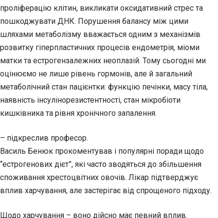
проліферацію клітин, викликати оксидативний стрес та
пошкоджувати ДНК. Порушення балансу між цими
шляхами метаболізму вважається одним з механізмів
розвитку гіперпластичних процесів ендометрія, міоми
матки та естрогензалежних неоплазій. Тому сьогодні ми
оцінюємо не лише рівень гормонів, але й загальний
метаболічний стан пацієнтки: функцію печінки, масу тіла,
наявність інсулінорезистентності, стан мікробіоти
кишківника та рівня хронічного запалення.
– підкреслив професор.
Василь Бенюк прокоментував і популярні поради щодо
“естрогенових дієт”, які часто зводяться до збільшення
споживання хрестоцвітних овочів. Лікар підтверджує
вплив харчування, але застерігає від спрощеного підходу.
Щодо харчування – воно дійсно має певний вплив.