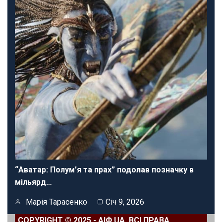
“Аватар: Полум’я та прах” подолав позначку в
мільярд…
Марія Тарасенко
Січ 9, 2026
COPYRIGHT © 2025 - АІФ UA. ВСІ ПРАВА