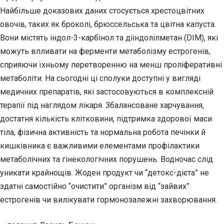
Найбільше доказових даних стосується хрестоцвітних
овочів, таких як броколі, брюссельська та цвітна капуста.
Вони містять індол-3-карбінол та дііндолілметан (DIM), які
можуть впливати на ферменти метаболізму естрогенів,
сприяючи їхньому перетворенню на менш проліферативні
метаболіти. На сьогодні ці сполуки доступні у вигляді
медичних препаратів, які застосовуються в комплексній
терапії під наглядом лікаря. Збалансоване харчування,
достатня кількість клітковини, підтримка здорової маси
тіла, фізична активність та нормальна робота печінки й
кишківника є важливими елементами профілактики
метаболічних та гінекологічних порушень. Водночас слід
уникати крайнощів. Жоден продукт чи “детокс-дієта” не
здатні самостійно “очистити” організм від “зайвих”
естрогенів чи вилікувати гормонозалежні захворювання.