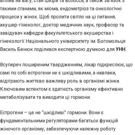
вплив на вагу, стан шкіри та волосся, а також зв’язок з
такими станами, як міома, ендометріоз та онкологічні
процеси у жінок. Щоб пролити світло на ці питання,
акушер-гінеколог, доктор медичних наук, професор та
завідувач кафедри факультетського акушерства і
гінекології Національного університету ім. Богомольця
Василь Бенюк поділився експертною думкою для
УНН
.
Всупереч поширеним твердженням, лікар підкреслює, що
самі по собі естрогени не є шкідливими, а навпаки,
відіграють життєво важливу роль в організмі жінки.
Ключовим аспектом є здатність організму ефективно
метаболізувати та виводити ці гормони.
Естрогени – це не “шкідливі” гормони. Вони є
фундаментальними регуляторами багатьох функцій
жіночого організму, забезпечуючи належну роботу