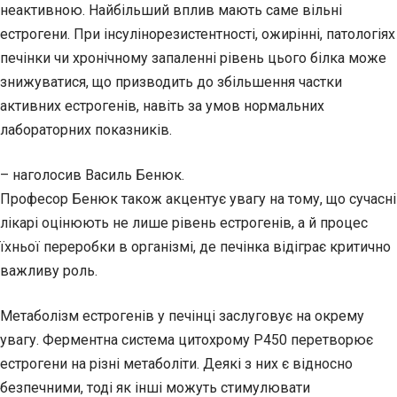
неактивною. Найбільший вплив мають саме вільні
естрогени. При інсулінорезистентності, ожирінні, патологіях
печінки чи хронічному запаленні рівень цього білка може
знижуватися, що призводить до збільшення частки
активних естрогенів, навіть за умов нормальних
лабораторних показників.
– наголосив Василь Бенюк.
Професор Бенюк також акцентує увагу на тому, що сучасні
лікарі оцінюють не лише рівень естрогенів, а й процес
їхньої переробки в організмі, де печінка відіграє критично
важливу роль.
Метаболізм естрогенів у печінці заслуговує на окрему
увагу. Ферментна система цитохрому P450 перетворює
естрогени на різні метаболіти. Деякі з них є відносно
безпечними, тоді як інші можуть стимулювати