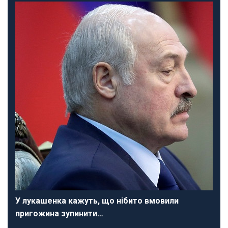
У лукашенка кажуть, що нібито вмовили
пригожина зупинити…