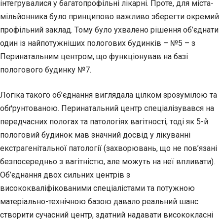
інтегрувалися у багатопрофільні лікарні. Проте, для міста-
мільйонника було принципово важливо зберегти окремий
профільний заклад. Тому було ухвалено рішення об’єднати
один із найпотужніших пологових будинків – №5 – з
Перинатальним центром, що функціонував на базі
пологового будинку №7.
Логіка такого об’єднання виглядала цілком зрозумілою та
обґрунтованою. Перинатальний центр спеціалізувався на
передчасних пологах та патологіях вагітності, тоді як 5-й
пологовий будинок мав значний досвід у лікуванні
екстрагенітальної патології (захворювань, що не пов’язані
безпосередньо з вагітністю, але можуть на неї впливати).
Об’єднання двох сильних центрів з
висококваліфікованими спеціалістами та потужною
матеріально-технічною базою давало реальний шанс
створити сучасний центр, здатний надавати висококласні