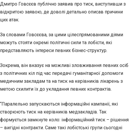
Дмитро Говсєєв публічно заявив про тиск, виступивши з
відкритою заявою, де доволі детально описав причини
цих атак.
За словами Говсєєва, за цими цілеспрямованими діями
можуть стояти окремі політичні сили та лобісти, які
представляють інтереси певних бізнес-структур.
Зокрема, він вказує на можливі зловживання певних осіб
з політичних кіл під час передачі гуманітарної допомоги
медичним закладам та на тиск на керівників лікарень з
метою схилити їх до укладання певних контрактів.
“Паралельно запускаються інформаційні кампанії, які
створюють тиск на керівників медзакладів. Так
формується замкнуте коло: інформаційний тиск – рішення
– вигідні контракти. Саме такі лобістські групи сьогодні