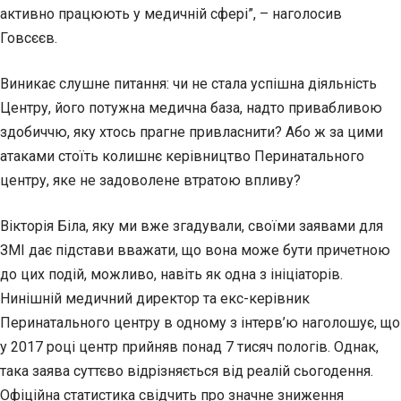
активно працюють у медичній сфері”, – наголосив
Говсєєв.
Виникає слушне питання: чи не стала успішна діяльність
Центру, його потужна медична база, надто привабливою
здобиччю, яку хтось прагне привласнити? Або ж за цими
атаками стоїть колишнє керівництво Перинатального
центру, яке не задоволене втратою впливу?
Вікторія Біла, яку ми вже згадували, своїми заявами для
ЗМІ дає підстави вважати, що вона може бути причетною
до цих подій, можливо, навіть як одна з ініціаторів.
Нинішній медичний директор та екс-керівник
Перинатального центру в одному з інтерв’ю наголошує, що
у 2017 році центр прийняв понад 7 тисяч пологів. Однак,
така заява суттєво відрізняється від реалій сьогодення.
Офіційна статистика свідчить про значне зниження