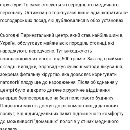
структури. Те саме стосується і середнього медичного
персоналу. Оптимізація торкнулася лише адміністративно-
господарських посад, які дублювалися в обох установах.
Сьогодні Перинатальний центр, який став найбільшим в
Україні, обслуговує майже всіх породіль столиці, які
народжують передчасно. Тут виходжують
новонароджених вагою від 500 грамів. Заклад приймає
складні випадки, впроваджує сучасні методи лікування,
зокрема фетальну хірургію, яка дозволяє коригувати
патології плоду ще до народження. Після об’єднання у
центрі було відкрито дитяче хірургічне відділення –
вперше безпосередньо на базі пологового будинку.
Пацієнтки мають доступ до різноманітних додаткових
послуг, від індивідуальних палат підвищеного комфорту
до можливості “домашніх” пологів у стінах медичного
закладу.