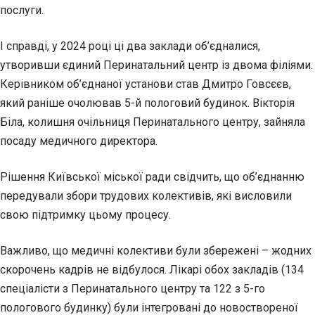
послуги.
І справді, у 2024 році ці два заклади об’єдналися,
утворивши єдиний Перинатальний центр із двома філіями.
Керівником об’єднаної установи став Дмитро Говсєєв,
який раніше очолював 5-й пологовий будинок. Вікторія
Біла, колишня очільниця Перинатального центру, зайняла
посаду медичного директора.
Рішення Київської міської ради свідчить, що об’єднанню
передували збори трудових колективів, які висловили
свою підтримку цьому процесу.
Важливо, що медичні колективи були збережені – жодних
скорочень кадрів не відбулося. Лікарі обох закладів (134
спеціалісти з Перинатального центру та 122 з 5-го
пологового будинку) були інтегровані до новоствореної