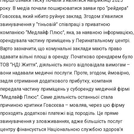
Перші ознаки тиску почали з’являтися наприкінці 2025
року. В медіа почали поширюватися заяви про “рейдера”
Говсєєва, який нібито руйнує заклад. Згодом з’явилися
звинувачення у “тіньовій” співпраці з приватною
компанією “Медлайф Плюс”, яка, за наявною інформацією,
орендувала частину приміщень у Перинатальному центрі.
Варто зазначити, що комунальні заклади мають право
здавати вільні площі в оренду. Початково орендарем було
ТОВ “НДІ Життя”, діяльність якого відповідала вимогам –
вони надавали медичні послуги. Проте, згодом, ймовірно,
задля отримання додаткового прибутку, компанія
передала частину приміщень у суборенду медичній фірмі
“Медлайф Плюс”. Саме діяльність останньої стала
причиною критики Говсєєва – мовляв, через цю фірму
проходять додаткові платежі від породіль. Це пряме
звинувачення у зловживаннях, адже більшість послуг
центру фінансується Національною службою здоров’я