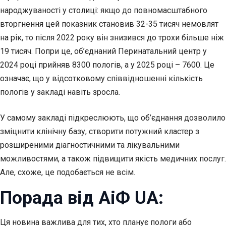
народжуваності у столиці: якщо до повномасштабного
вторгнення цей показник становив 32-35 тисяч немовлят
на рік, то після 2022 року він знизився до трохи більше ніж
19 тисяч. Попри це, об’єднаний Перинатальний центр у
2024 році прийняв 8300 пологів, а у 2025 році – 7600. Це
означає, що у відсотковому співвідношенні кількість
пологів у закладі навіть зросла.
У самому закладі підкреслюють, що об’єднання дозволило
зміцнити клінічну базу, створити потужний кластер з
розширеними діагностичними та лікувальними
можливостями, а також підвищити якість медичних послуг.
Але, схоже, це подобається не всім.
Порада від АіФ UA:
Ця новина важлива для тих, хто планує пологи або