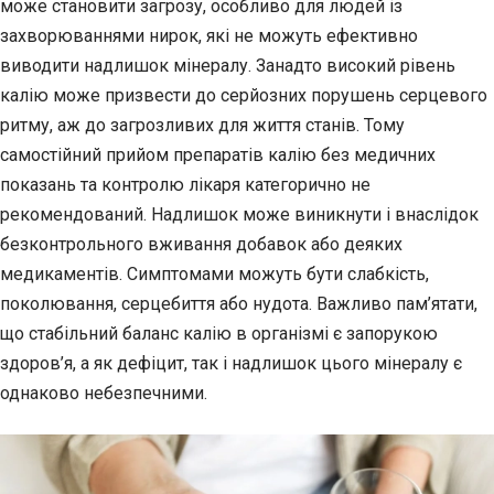
може становити загрозу, особливо для людей із
захворюваннями нирок, які не можуть ефективно
виводити надлишок мінералу. Занадто високий рівень
калію може призвести до серйозних порушень серцевого
ритму, аж до загрозливих для життя станів. Тому
самостійний прийом препаратів калію без медичних
показань та контролю лікаря категорично не
рекомендований. Надлишок може виникнути і внаслідок
безконтрольного вживання добавок або деяких
медикаментів. Симптомами можуть бути слабкість,
поколювання, серцебиття або нудота. Важливо пам’ятати,
що стабільний баланс калію в організмі є запорукою
здоров’я, а як дефіцит, так і надлишок цього мінералу є
однаково небезпечними.