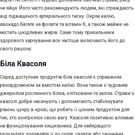
чи яйця. Його часто рекомендують людям, які страждають
від підвищеного артеріального тиску. Окрім калію,
авокадо багате на фолати та вітамін К, а також майже не
містить шкідливих жирів. Саме тому прихильники
здорового харчування все частіше включають його до
свого раціону.
Біла Квасоля
Серед доступних продуктів біла квасоля є справжнім
рекордсменом за вмістом калію. Вона також є чудовим
джерелом рослинного білка, клітковини та заліза. Страви з
квасолі добре насичують і допомагають стабілізувати
рівень цукру в крові, що робить її цінним продуктом для
тих, хто контролює свою вагу. Квасоля позитивно впливає
на функціонування кишківника. Для найкращого
результату додавайте її до супів, салатів або овочевих