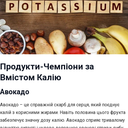
Продукти-Чемпіони за
Вмістом Калію
Авокадо
Авокадо – це справжній скарб для серця, який поєднує
калій з корисними жирами. Навіть половина цього фрукта
забезпечує значну дозу калію. Авокадо сприяє тривалому
відчуттю ситості і чудово доповнює овочеві страви, рибу