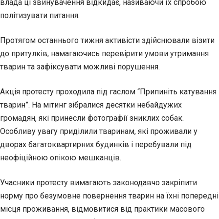
влада ці звинувачення відкидає, називаючи їх спробою
політизувати питання.
Протягом останнього тижня активісти здійснювали візити
до притулків, намагаючись перевірити умови утримання
тварин та зафіксувати можливі порушення.
Акція протесту проходила під гаслом “Припиніть катування
тварин”. На мітинг зібралися десятки небайдужих
громадян, які принесли фотографії зниклих собак.
Особливу увагу приділили тваринам, які проживали у
дворах багатоквартирних будинків і перебували під
неофіційною опікою мешканців.
Учасники протесту вимагають законодавчо закріпити
норму про безумовне повернення тварин на їхні попередні
місця проживання, відмовитися від практики масового