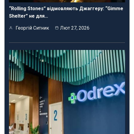
“Rolling Stones” відмовляють Джаггеру: “Gimme
Shelter” не для…
Георгій Ситник
Лют 27, 2026