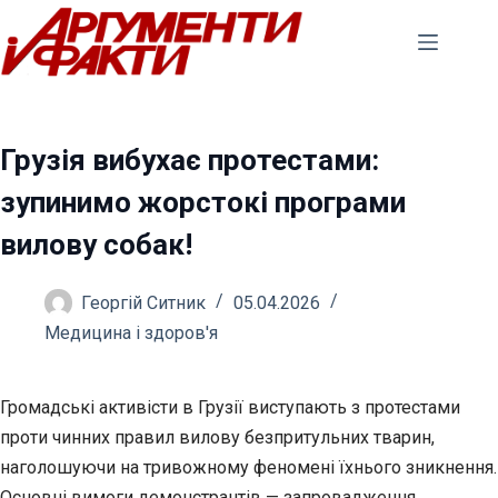
Перейти
до
вмісту
Грузія вибухає протестами:
зупинимо жорстокі програми
вилову собак!
Георгій Ситник
05.04.2026
Медицина і здоров'я
Громадські активісти в Грузії виступають з протестами
проти чинних правил вилову безпритульних тварин,
наголошуючи на тривожному феномені їхнього зникнення.
Основні
вимоги демонстрантів — запровадження