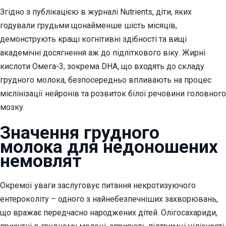
Згідно з публікацією в журналі Nutrients, діти, яких
годували грудьми щонайменше шість місяців,
демонструють кращі когнітивні здібності та вищі
академічні досягнення аж до підліткового віку. Жирні
кислоти Омега-3, зокрема DHA, що входять до складу
грудного молока, безпосередньо впливають на процес
мієлінізації нейронів та розвиток білої речовини головного
мозку.
Значення грудного
молока для недоношених
немовлят
Окремої уваги заслуговує питання некротизуючого
ентероколіту – одного з найнебезпечніших захворювань,
що вражає передчасно народжених дітей. Олігосахариди,