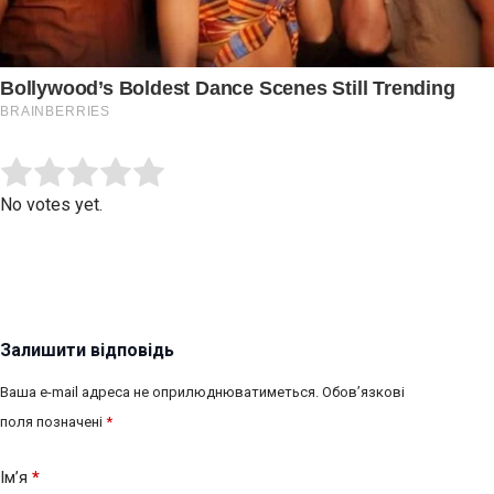
Submit Rating
Rate this item:
No votes yet.
Залишити відповідь
Ваша e-mail адреса не оприлюднюватиметься.
Обов’язкові
поля позначені
*
Ім’я
*