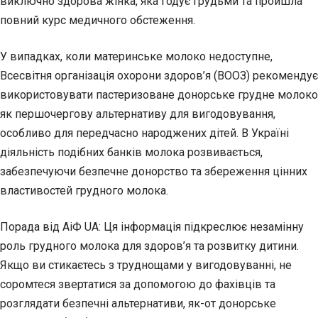
виключно здорова жінка, яка годує грудьми та пройшла
повний курс медичного обстеження.
У випадках, коли материнське молоко недоступне,
Всесвітня організація охорони здоров’я (ВООЗ) рекомендує
використовувати пастеризоване донорське грудне молоко
як першочергову альтернативу для вигодовування,
особливо для передчасно народжених дітей. В Україні
діяльність подібних банків молока розвивається,
забезпечуючи безпечне донорство та збереження цінних
властивостей грудного молока.
Порада від АіФ UA: Ця інформація підкреслює незамінну
роль грудного молока для здоров’я та розвитку дитини.
Якщо ви стикаєтесь з труднощами у вигодовуванні, не
соромтеся звертатися за допомогою до фахівців та
розглядати безпечні альтернативи, як-от донорське