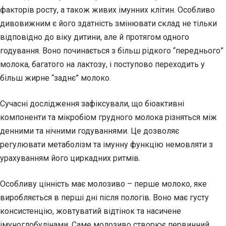
факторів росту, а також живих імунних клітин. Особливо
дивовижним є його здатність змінювати склад не тільки
відповідно до віку дитини, але й протягом одного
годування. Воно починається з більш рідкого “переднього”
молока, багатого на лактозу, і поступово переходить у
більш жирне “заднє” молоко.
Сучасні дослідження зафіксували, що біоактивні
компоненти та мікробіом грудного молока різняться між
денними та нічними годуваннями. Це дозволяє
регулювати метаболізм та імунну функцію немовляти з
урахуванням його циркадних ритмів.
Особливу цінність має молозиво – перше молоко, яке
виробляється в перші дні після пологів. Воно має густу
консистенцію, жовтуватий відтінок та насичене
імуноглобулінами. Саме молозиво створює первинний