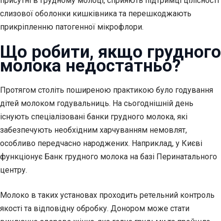
присутні в грудному молоці, сприяють підтримці цілісності
слизової оболонки кишківника та перешкоджають
прикріпленню патогенної мікрофлори.
Що робити, якщо грудного
молока недостатньо?
Протягом століть поширеною практикою було годування
дітей молоком годувальниць. На сьогоднішній день
існують спеціалізовані банки грудного молока, які
забезпечують необхідним харчуванням немовлят,
особливо передчасно народжених. Наприклад, у Києві
функціонує Банк грудного молока на базі Перинатального
центру.
Молоко в таких установах проходить ретельний контроль
якості та відповідну обробку. Донором може стати