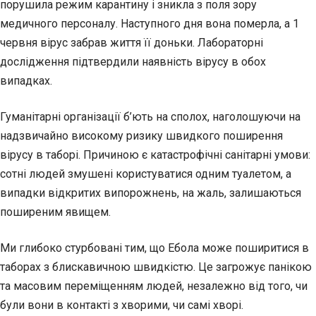
порушила режим карантину і зникла з поля зору
медичного персоналу. Наступного дня вона померла, а 1
червня вірус забрав життя її доньки. Лабораторні
дослідження підтвердили наявність вірусу в обох
випадках.
Гуманітарні організації б’ють на сполох, наголошуючи на
надзвичайно високому ризику швидкого поширення
вірусу в таборі. Причиною є катастрофічні санітарні умови:
сотні людей змушені користуватися одним туалетом, а
випадки відкритих випорожнень, на жаль, залишаються
поширеним явищем.
Ми глибоко стурбовані тим, що Ебола може поширитися в
таборах з блискавичною швидкістю. Це загрожує панікою
та масовим переміщенням людей, незалежно від того, чи
були вони в контакті з хворими, чи самі хворі.