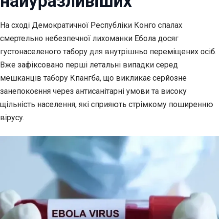
найуразливіших
На сході Демократичної Республіки Конго спалах
смертельно небезпечної лихоманки Ебола досяг
густонаселеного табору для внутрішньо переміщених осіб.
Вже зафіксовано перші летальні випадки серед
мешканців табору Кпангба, що викликає серйозне
занепокоєння через антисанітарні умови та високу
щільність населення, які сприяють стрімкому поширенню
вірусу.