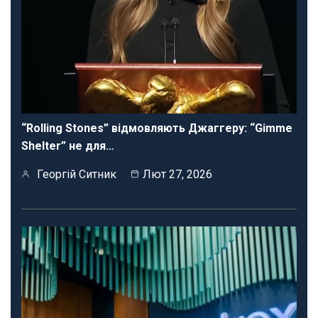
“Rolling Stones” відмовляють Джаггеру: “Gimme
Shelter” не для…
Георгій Ситник
Лют 27, 2026