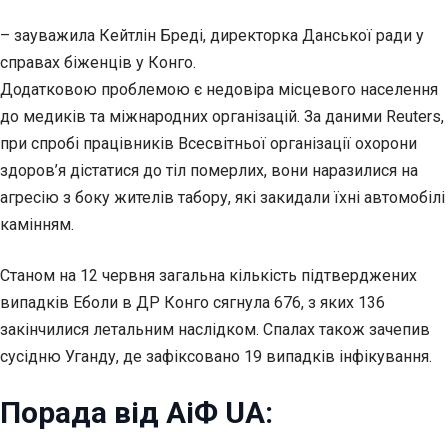
– зауважила Кейтлін Бреді, директорка Данської ради у
справах біженців у Конго.
Додатковою проблемою є недовіра місцевого населення
до медиків та міжнародних організацій. За даними Reuters,
при спробі працівників Всесвітньої організації охорони
здоров’я дістатися до тіл померлих, вони наразилися на
агресію з боку жителів табору, які закидали їхні автомобілі
камінням.
Станом на 12 червня загальна кількість підтверджених
випадків Еболи в ДР Конго сягнула 676, з яких 136
закінчилися летальним наслідком. Спалах також зачепив
сусідню Уганду, де зафіксовано 19 випадків інфікування.
Порада від АіФ UA: