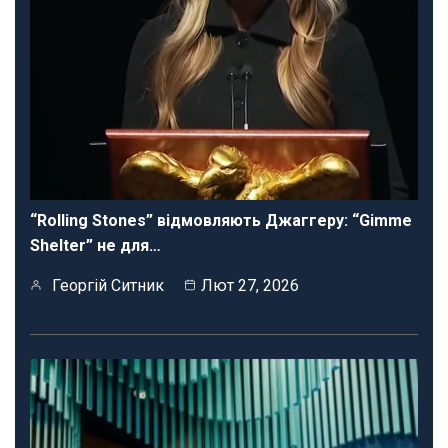
“Rolling Stones” відмовляють Джаггеру: “Gimme
Shelter” не для…
Георгій Ситник
Лют 27, 2026