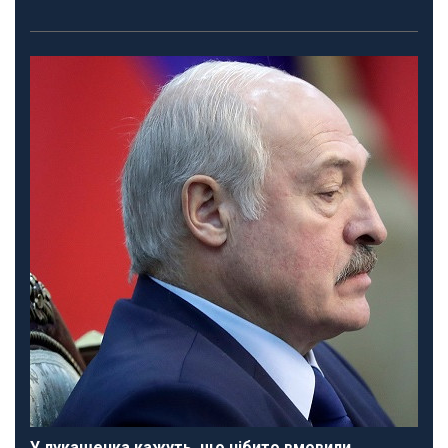
У лукашенка кажуть, що нібито вмовили