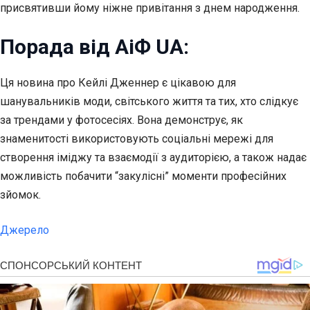
присвятивши йому ніжне привітання з днем народження.
Порада від АіФ UA:
Ця новина про Кейлі Дженнер є цікавою для
шанувальників моди, світського життя та тих, хто слідкує
за трендами у фотосесіях. Вона демонструє, як
знаменитості використовують соціальні мережі для
створення іміджу та взаємодії з аудиторією, а також надає
можливість побачити “закулісні” моменти професійних
зйомок.
Джерело