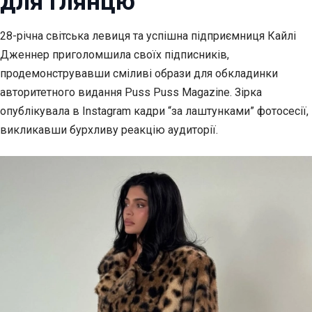
для глянцю
28-річна світська левиця та успішна підприємниця Кайлі
Дженнер приголомшила своїх підписників,
продемонструвавши сміливі образи для обкладинки
авторитетного видання Puss Puss Magazine. Зірка
опублікувала в Instagram кадри “за лаштунками” фотосесії,
викликавши бурхливу реакцію аудиторії.