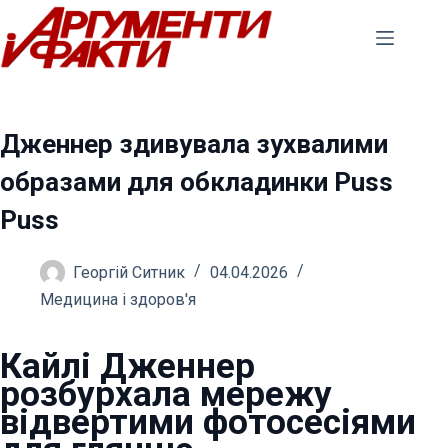
Перейти
до
вмісту
Дженнер здивувала зухвалими
образами для обкладинки Puss
Puss
Георгій Ситник
04.04.2026
Медицина і здоров'я
Кайлі Дженнер
розбурхала мережу
відвертими фотосесіями