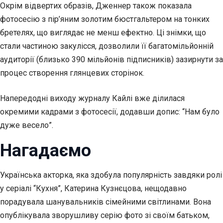
Окрім відвертих образів, Дженнер також показала
фотосесію з пір’яним золотим бюстгальтером на тонких
бретелях, що виглядає не менш ефектно. Ці знімки, що
стали частиною закулісся, дозволили її багатомільйонній
аудиторії (близько 390 мільйонів підписників) зазирнути за
процес створення глянцевих сторінок.
Напередодні виходу журналу Кайлі вже ділилася
окремими кадрами з фотосесії, додавши допис: “Нам було
дуже весело”.
Нагадаємо
Українська акторка, яка здобула популярність завдяки ролі
у серіалі “Кухня”, Катерина Кузнєцова, нещодавно
порадувала шанувальників сімейними світлинами. Вона
опублікувала зворушливу серію фото зі своїм батьком,