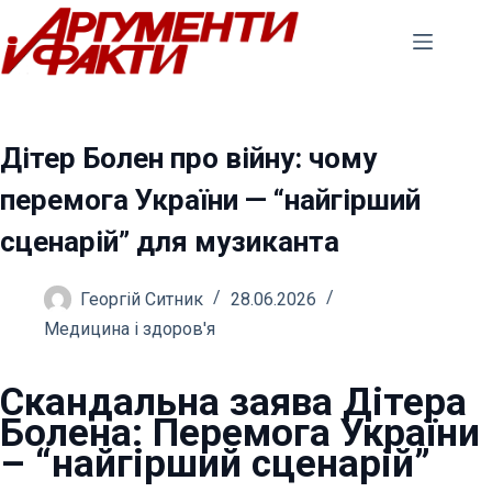
Перейти
до
вмісту
Дітер Болен про війну: чому
перемога України — “найгірший
сценарій” для музиканта
Георгій Ситник
28.06.2026
Медицина і здоров'я
Скандальна заява Дітера
Болена: Перемога України
– “найгірший сценарій”