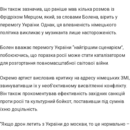
Він також зазначив, що раніше мав кілька розмов із
Фрідріхом Мерцом, який, за словами Болена, вірить у
перемогу України. Однак, ця впевненість німецького
політика викликає у музиканта лише настороженість.
Болен вважає перемогу України “найгіршим сценарієм”,
побоюючись, що поразка росії може стати каталізатором
для розгортання повномасштабної світової війни.
Окремо артист висловив критику на адресу німецьких ЗМІ,
звинувативши їх у необ’єктивному висвітленні конфлікту.
Він також прокоментував ефективність західних санкцій
проти росії та культурний бойкот, поставивши під сумнів
їхню доцільність.
“Якщо дрон летить з України до москви, то це нормально –