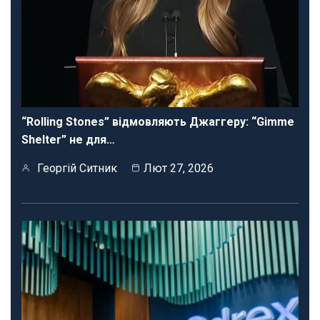
“Rolling Stones” відмовляють Джаггеру: “Gimme
Shelter” не для…
Георгій Ситник
Лют 27, 2026