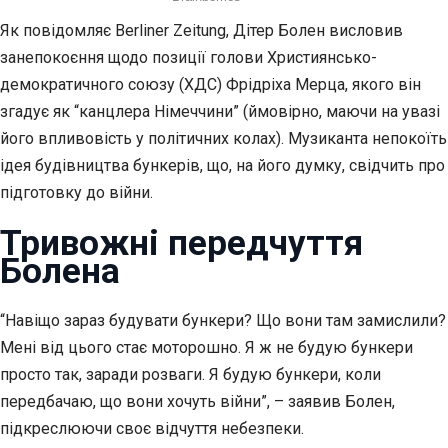
Як повідомляє Berliner Zeitung, Дітер Болен висловив
занепокоєння щодо позиції голови Християнсько-
демократичного союзу (ХДС) Фрідріха Мерца, якого він
згадує як “канцлера Німеччини” (ймовірно, маючи на увазі
його впливовість у політичних колах). Музиканта непокоїть
ідея будівництва бункерів, що, на його думку, свідчить про
підготовку до війни.
Тривожні передчуття
Болена
“Навіщо зараз будувати бункери? Що вони там замислили?
Мені від цього стає моторошно. Я ж не будую бункери
просто так, заради розваги. Я будую бункери, коли
передбачаю, що вони хочуть війни”, – заявив Болен,
підкреслюючи своє відчуття небезпеки.