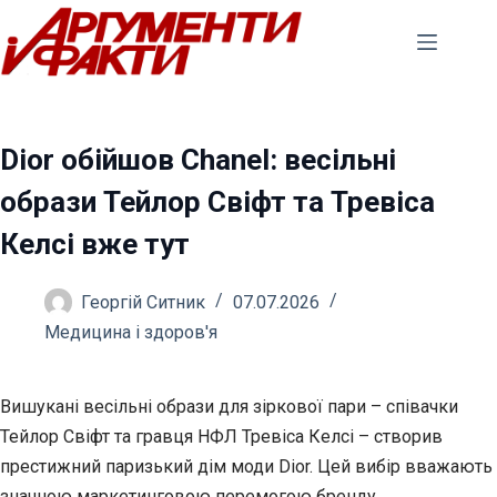
Перейти
до
вмісту
Dior обійшов Chanel: весільні
образи Тейлор Свіфт та Тревіса
Келсі вже тут
Георгій Ситник
07.07.2026
Медицина і здоров'я
Вишукані весільні образи для зіркової пари – співачки
Тейлор Свіфт та гравця НФЛ Тревіса Келсі – створив
престижний паризький дім моди Dior. Цей вибір вважають
значною
маркетинговою перемогою бренду,