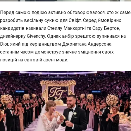
Перед самою подією активно обговорювалося, хто ж саме
розробить весільну сукню для Свіфт. Серед ймовірних
кандидатів називали Стеллу Маккартні та Сару Бертон,
дизайнерку Givenchy. Однак вибір зрештою зупинився на
Dior, який під керівництвом Джонатана Андерсона
останнім часом демонструє значне зміцнення своїх
позицій на світовій арені моди.