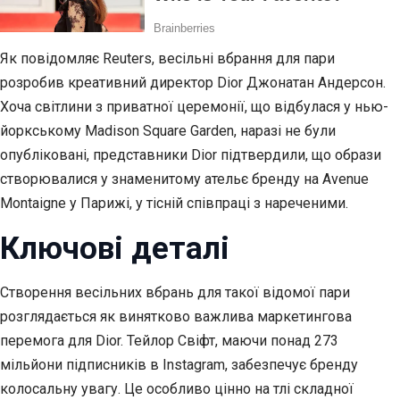
Як повідомляє Reuters, весільні вбрання для пари
розробив креативний директор Dior Джонатан Андерсон.
Хоча світлини з приватної церемонії, що відбулася у нью-
йоркському Madison Square Garden, наразі не були
опубліковані, представники Dior підтвердили, що образи
створювалися у знаменитому ательє бренду на Avenue
Montaigne у Парижі, у тісній співпраці з нареченими.
Ключові деталі
Створення весільних вбрань для такої відомої пари
розглядається як винятково важлива маркетингова
перемога для Dior. Тейлор Свіфт, маючи понад 273
мільйони підписників в Instagram, забезпечує бренду
колосальну увагу. Це особливо цінно на тлі складної