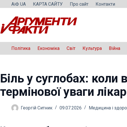
Перейти
АіФ UA
КАРТА САЙТУ
Про сайт
Контакти
до
вмісту
Політика
Економіка
Світ
Культура
Війна
Біль у суглобах: коли 
термінової уваги ліка
Георгій Ситник
09.07.2026
Медицина і здоро