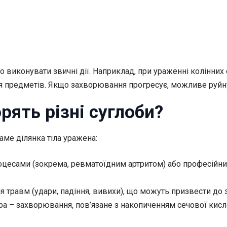
 виконувати звичні дії. Наприклад, при ураженні колінних
 предметів. Якщо захворювання прогресує, можливе руйну
рять різні суглоби?
аме ділянка тіла уражена:
роцесами (зокрема, ревматоїдним артритом) або професій
 травм (удари, падіння, вивихи), що можуть призвести до
ра – захворювання, пов’язане з накопиченням сечової кисло