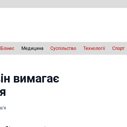
Бізнес
Медицина
Суспільство
Технології
Спорт
він вимагає
ря
в'я