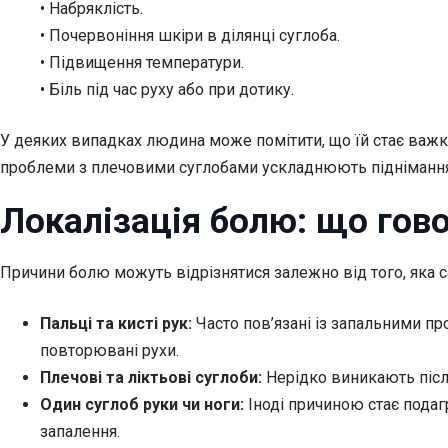
• Набряклість.
• Почервоніння шкіри в ділянці суглоба.
• Підвищення температури.
• Біль під час руху або при дотику.
У деяких випадках людина може помітити, що їй стає важко
проблеми з плечовими суглобами ускладнюють піднімання
Локалізація болю: що гово
Причини болю можуть відрізнятися залежно від того, яка с
Пальці та кисті рук:
Часто пов’язані із запальними п
повторювані рухи.
Плечові та ліктьові суглоби:
Нерідко виникають після
Один суглоб руки чи ноги:
Іноді причиною стає подаг
запалення.