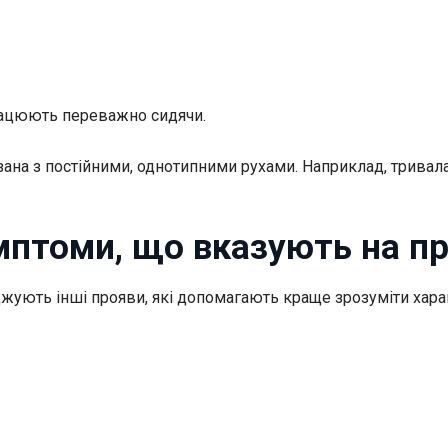
рацюють переважно сидячи.
в’язана з постійними, однотипними рухами. Наприклад, три
имптоми, що вказують на п
ують інші прояви, які допомагають краще зрозуміти характ