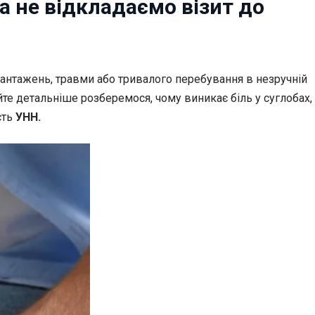
а не відкладаємо візит до
антажень, травми або тривалого перебування в незручній
те детальніше розберемося, чому виникає біль у суглобах,
сть
УНН.