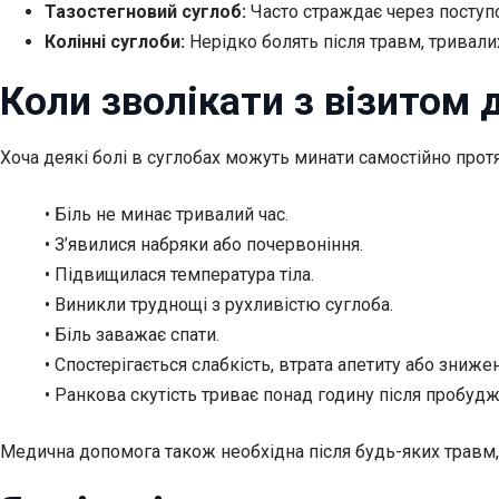
Тазостегновий суглоб:
Часто страждає через поступ
Колінні суглоби:
Нерідко болять після травм, тривали
Коли зволікати з візитом 
Хоча деякі болі в суглобах можуть минати самостійно протяг
• Біль не минає тривалий час.
• З’явилися набряки або почервоніння.
• Підвищилася температура тіла.
• Виникли труднощі з рухливістю суглоба.
• Біль заважає спати.
• Спостерігається слабкість, втрата апетиту або зниже
• Ранкова скутість триває понад годину після пробудж
Медична допомога також необхідна після будь-яких травм,