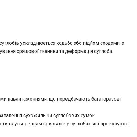
 суглобів ускладнюється ходьба або підйом сходами, а
вання хрящової тканини та деформація суглоба.
ними навантаженнями, що передбачають багаторазові
 запалення сухожиль чи суглобових сумок.
ти та утворенням кристалів у суглобах, які провокують