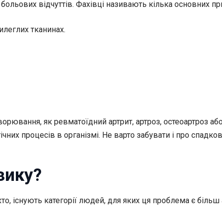
 больових відчуттів. Фахівці називають кілька основних п
рилеглих тканинах.
орювання, як ревматоїдний артрит, артроз, остеоартроз або
ічних процесів в організмі. Не варто забувати і про спадко
зику?
о, існують категорії людей, для яких ця проблема є більш