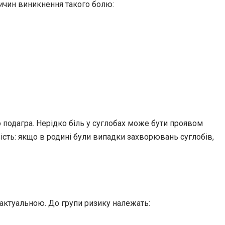
ричин виникнення такого болю:
 подагра. Нерідко біль у суглобах може бути проявом
вість: якщо в родині були випадки захворювань суглобів,
 актуальною. До групи ризику належать: