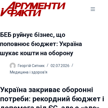
Перейти
до
вмісту
БЕБ руйнує бізнес, що
поповнює бюджет: Україна
шукає кошти на оборону
Георгій Ситник
02.07.2026
Медицина і здоров'я
Україна закриває оборонні
потреби: рекордний бюджет і
допомога від ЄС, але є «але»