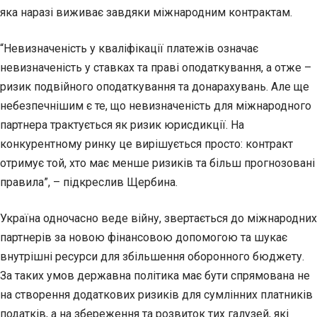
яка наразі виживає завдяки міжнародним контрактам.
“Невизначеність у кваліфікації платежів означає
невизначеність у ставках та праві оподаткування, а отже –
ризик подвійного оподаткування та донарахувань. Але ще
небезпечнішим є те, що невизначеність для міжнародного
партнера трактується як ризик юрисдикції. На
конкурентному ринку це вирішується просто: контракт
отримує той, хто має менше ризиків та більш прогнозовані
правила”, – підкреслив Щербина.
Україна одночасно веде війну, звертається до міжнародних
партнерів за новою фінансовою допомогою та шукає
внутрішні ресурси для збільшення оборонного бюджету.
За таких умов державна політика має бути спрямована не
на створення додаткових ризиків для сумлінних платників
податків, а на збереження та розвиток тих галузей, які