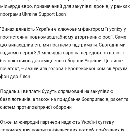
мільярда євро, призначений для закупівлі дронів, у рамках
програми Ukraine Support Loan.
“Винахідливість України є ключовим фактором її успіху у
протистоянні повномасштабному вторгненню росії. Саме
цю винахідливість ми прагнемо підтримати. Сьогодні ми
надаємо перші 3,9 мільярда євро на передові технології
безпілотників для зміцнення оборони України. Це лише
початок”, – зазначила голова Європейської комісії Урсула
фон дер Ляєн.
Подальші виплати будуть спрямовані на закупівлю
безпілотників, а також на придбання боєприпасів, ракет та
систем протиповітряної оборони.
Отже, міжнародні партнери надають Україні суттєву
допомогу для покриття фінансових потреб, пов’язаних із