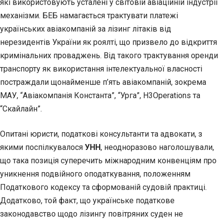
які використовують усталені у світовій авіаційній індустрії
механізми. БЕБ намагається трактувати платежі
українських авіакомпаній за лізинг літаків від
нерезидентів України як роялті, що призвело до відкриття
кримінальних проваджень. Від такого трактування оренди
транспорту як використання інтелектуальної власності
постраждали щонайменше п’ять авіакомпаній, зокрема
МАУ, “Авіакомпанія Константа”, “Урга”, Н3Operations та
“Скайлайн”.
Опитані юристи, податкові консультанти та адвокати, з
якими поспілкувалося
УНН
, неодноразово наголошували,
що така позиція суперечить міжнародним конвенціям про
уникнення подвійного оподаткування, положенням
Податкового кодексу та сформованій судовій практиці.
Додатково, той факт, що українське податкове
законодавство щодо лізингу повітряних суден не