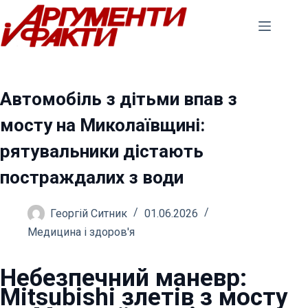
Перейти
до
вмісту
Автомобіль з дітьми впав з
мосту на Миколаївщині:
рятувальники дістають
постраждалих з води
Георгій Ситник
01.06.2026
Медицина і здоров'я
Небезпечний маневр:
Mitsubishi злетів з мосту