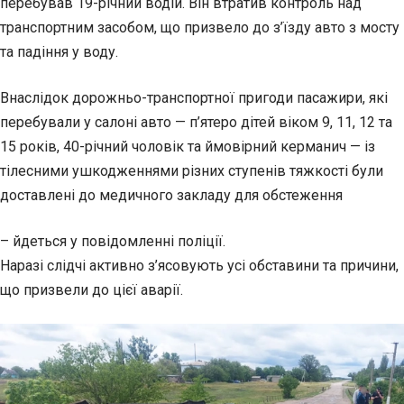
перебував 19-річний водій. Він втратив контроль над
транспортним засобом, що призвело до з’їзду авто з мосту
та падіння у воду.
Внаслідок дорожньо-транспортної пригоди пасажири, які
перебували у салоні авто — п’ятеро дітей віком 9, 11, 12 та
15 років, 40-річний чоловік та ймовірний керманич — із
тілесними ушкодженнями різних ступенів тяжкості були
доставлені до медичного закладу для обстеження
– йдеться у повідомленні поліції.
Наразі слідчі активно з’ясовують усі обставини та причини,
що призвели до цієї аварії.