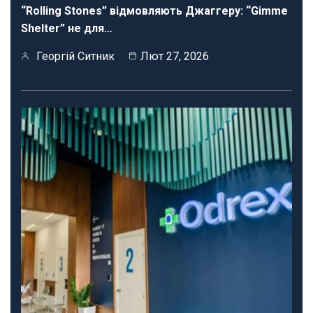
“Rolling Stones” відмовляють Джаггеру: “Gimme
Shelter” не для…
Георгій Ситник
Лют 27, 2026