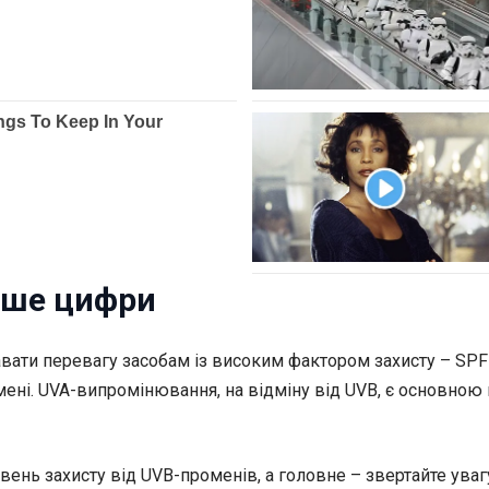
ише цифри
давати перевагу засобам із високим фактором захисту – SPF
мені. UVA-випромінювання, на відміну від UVB, є основною
вень захисту від UVB-променів, а головне – звертайте уваг