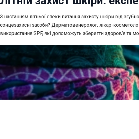
Літній захист шкіри: експ
З настанням літньої спеки питання захисту шкіри від згуб
сонцезахисні засоби? Дерматовенеролог, лікар-косметоло
використання SPF, які допоможуть зберегти здоров’я та мо