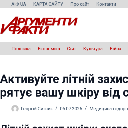
Перейти
АіФ UA
КАРТА САЙТУ
Про сайт
Контакти
до
вмісту
Політика
Економіка
Світ
Культура
Війна
Активуйте літній захис
рятує вашу шкіру від 
Георгій Ситник
06.07.2026
Медицина і здоро