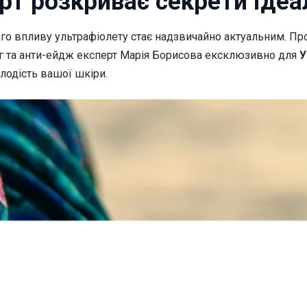
ерт розкриває секрети іде
ного впливу ультрафіолету стає надзвичайно
актуальним. Пр
г та анти-ейдж експерт Марія Борисова ексклюзивно для
У
лодість вашої шкіри.