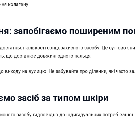
ння колагену
ня: запобігаємо поширеним п
достатньої кількості сонцезахисного засобу. Це суттєво зн
ть, що дорівнює довжині одного пальця.
о виходу на вулицю. Не забувайте про ділянки, які часто з
ємо засіб за типом шкіри
сного засобу відповідно до індивідуальних потреб вашої ш