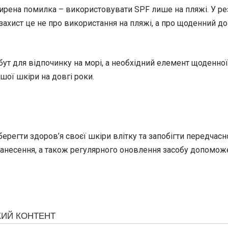
рена помилка – використовувати SPF лише на пляжі. У резу
захист це не про використання на пляжі, а про щоденний д
ут для відпочинку на морі, а необхідний елемент щоденної
шої шкіри на довгі роки.
зберегти здоров’я своєї шкіри влітку та запобігти передч
і нанесення, а також регулярного оновлення засобу допом