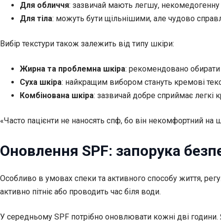
Для обличчя
: зазвичай мають легшу, некомедогенну
Для тіла
: можуть бути щільнішими, але чудово справл
Вибір текстури також залежить від типу шкіри:
Жирна та проблемна шкіра
: рекомендовано обирати
Суха шкіра
: найкращим вибором стануть кремові те
Комбінована шкіра
: зазвичай добре сприймає легкі 
«Часто пацієнти не наносять спф, бо він некомфортний на 
Оновлення SPF: запорука безп
Особливо в умовах спеки та активного способу життя, рег
активно пітніє або проводить час біля води.
У середньому SPF потрібно оновлювати кожні дві години. Я