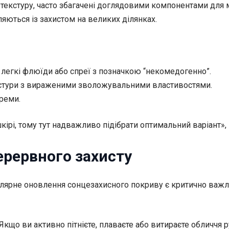
 текстуру, часто збагачені доглядовими компонентами для
яються із захистом на великих ділянках.
 легкі флюїди або спреї з позначкою “некомедогенно”.
кстури з вираженими зволожувальними властивостями.
креми.
шкірі, тому тут надважливо підібрати оптимальний варіант»
ерервного захисту
улярне оновлення сонцезахисного покриву є критично важли
кщо ви активно пітнієте, плаваєте або витираєте обличчя 