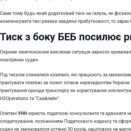
Саме тому будь-який додатковий тиск на галузь, як фіскаль
компенсувати такі ризики завдяки прибутковості, то зараз 
Тиск з боку БЕБ посилює 
Окреме занепокоєння викликає ситуація навколо кримінал
повітряних суден.
Під тиском опинилися компанії, які працюють за механізма
трактувати платежі за лізинг літаків нерезидентам України
трактування оренди транспорту як користування інтелекту
Н3Operations та “Скайлайн”.
Опитані
УНН
юристи, податкові консультанти та адвокати 
оподаткування, положенням Податкового кодексу та сформов
суден не змінювалося останні 30 років, наштовхує на висн