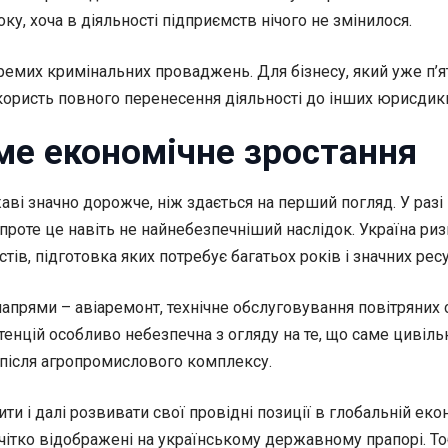
у, хоча в діяльності підприємств нічого не змінилося.
ремих кримінальних проваджень. Для бізнесу, який уже п’я
користь повного перенесення діяльності до інших юрисдикц
име економічне зростання
ві значно дорожче, ніж здається на перший погляд. У разі
проте це навіть не найнебезпечніший наслідок. Україна риз
істів, підготовка яких потребує багатьох років і значних ресу
прями – авіаремонт, технічне обслуговування повітряних суд
енцій особливо небезпечна з огляду на те, що саме цивіль
 після агропромислового комплексу.
ти і далі розвивати свої провідні позиції в глобальній еко
ітко відображені на українському державному прапорі. Тоб