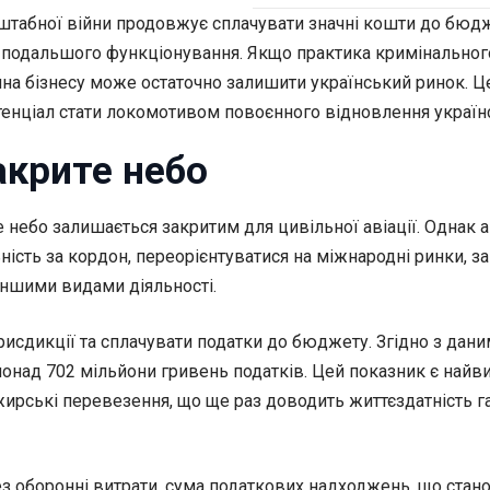
асштабної війни продовжує сплачувати значні кошти до бюд
її подальшого функціонування. Якщо практика кримінально
ина бізнесу може остаточно залишити український ринок. 
потенціал стати локомотивом повоєнного відновлення україн
акрите небо
 небо залишається закритим для цивільної авіації. Однак а
ість за кордон, переорієнтуватися на міжнародні ринки, за
іншими видами діяльності.
сдикції та сплачувати податки до бюджету. Згідно з дани
онад 702 мільйони гривень податків. Цей показник є найвищ
ські перевезення, що ще раз доводить життєздатність галуз
з оборонні витрати, сума податкових надходжень, що стан