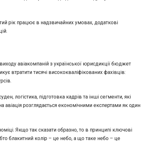
тий рік працює в надзвичайних умовах, додаткові
ій.
 виходу авіакомпаній з української юрисдикції бюджет
икує втратити тисячі висококваліфікованих фахівців:
рсів.
ен, логістика, підготовка кадрів та інші сегменти, які
на авіація розглядається економічними експертами як один
номіці. Якщо так сказати образно, то в принципі ключові
то блакитний колір – це небо, а що таке небо – це