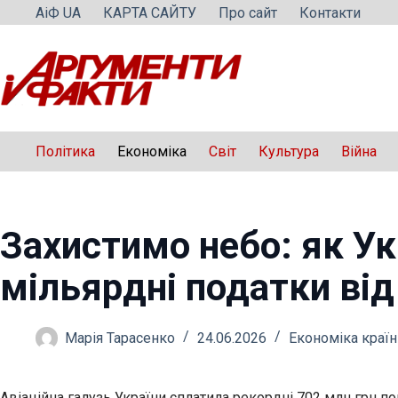
Перейти
АіФ UA
КАРТА САЙТУ
Про сайт
Контакти
до
вмісту
Політика
Економіка
Світ
Культура
Війна
Захистимо небо: як У
мільярдні податки від 
Марія Тарасенко
24.06.2026
Економіка країн
Авіаційна галузь України сплатила рекордні 702 млн грн по