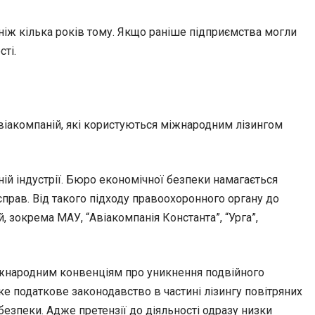
 ніж кілька років тому. Якщо раніше підприємства могли
ті.
віакомпаній, які користуються міжнародним лізингом
ій індустрії. Бюро економічної безпеки намагається
справ. Від такого підходу правоохоронного органу до
зокрема МАУ, “Авіакомпанія Константа”, “Урга”,
іжнародним конвенціям про уникнення подвійного
ке податкове законодавство в частині лізингу повітряних
безпеки. Адже претензії до діяльності одразу низки