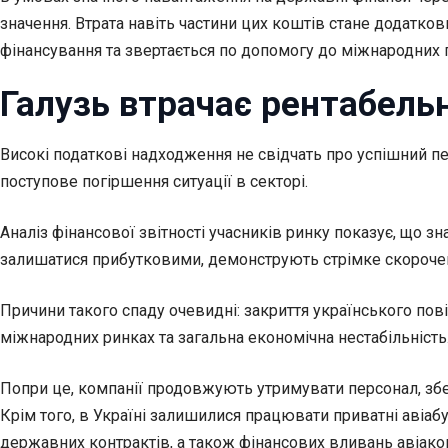
значення. Втрата навіть частини цих коштів стане додатк
фінансування та звертається по допомогу до міжнародних п
Галузь втрачає рентабель
Високі податкові надходження не свідчать про успішний пер
поступове погіршення ситуації в секторі.
Аналіз фінансової звітності учасників ринку показує, що зн
залишатися прибутковими, демонструють стрімке скорочен
Причини такого спаду очевидні: закриття українського пові
міжнародних ринках та загальна економічна нестабільність
Попри це, компанії продовжують утримувати персонал, збе
Крім того, в Україні залишилися працювати приватні авіабу
державних контрактів, а також фінансових вливань авіако