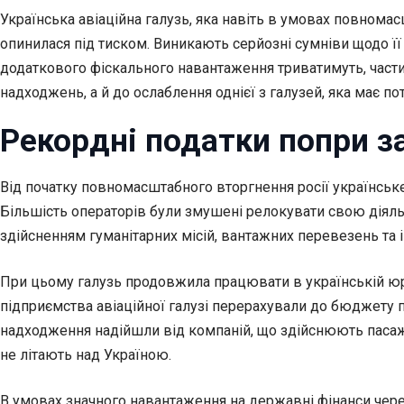
Українська авіаційна галузь, яка навіть в умовах повном
опинилася під тиском. Виникають серйозні сумніви щодо 
додаткового фіскального навантаження триватимуть, част
надходжень, а й до ослаблення однієї з галузей, яка має 
Рекордні податки попри з
Від початку повномасштабного вторгнення росії українське
Більшість операторів були змушені релокувати свою діяльн
здійсненням гуманітарних місій, вантажних перевезень та 
При цьому галузь продовжила працювати в українській юри
підприємства авіаційної галузі перерахували до бюджету п
надходження надійшли від компаній, що здійснюють пасажир
не літають над Україною.
В умовах значного навантаження на державні фінанси чере