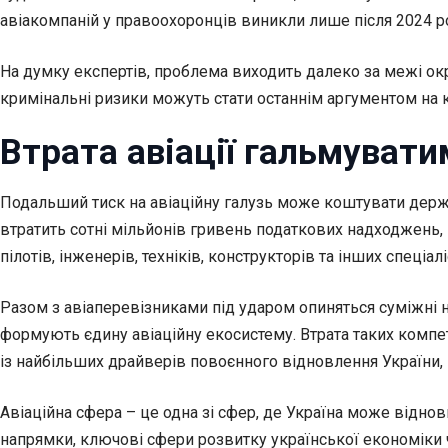
авіакомпаній у правоохоронців виникли лише після 2024 рок
На думку експертів, проблема виходить далеко за межі ок
кримінальні ризики можуть стати останнім аргументом на 
Втрата авіації гальмуват
Подальший тиск на авіаційну галузь може коштувати держа
втратить сотні мільйонів гривень податкових надходжень, 
пілотів, інженерів, техніків, конструкторів та інших спеціал
Разом з авіаперевізниками під ударом опиняться суміжні на
формують єдину авіаційну екосистему. Втрата таких компет
із найбільших драйверів повоєнного відновлення України,
Авіаційна сфера – це одна зі сфер, де Україна може віднови
напрямки, ключові сфери розвитку української економіки ч