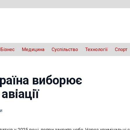
Бізнес
Медицина
Суспільство
Технології
Спорт
країна виборює
авіації
и
датків у 2025 році, попри закрите небо. Через кримінальні 