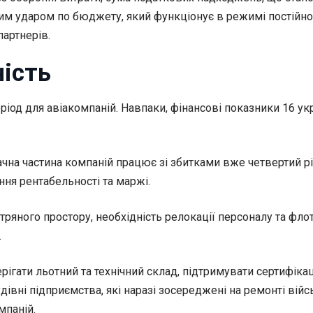
овим ударом по бюджету, який функціонує в режимі постійн
артнерів.
ність
іод для авіакомпаній. Навпаки, фінансові показники 16 укр
ачна частина компаній працює зі збитками вже четвертий рік
ня рентабельності та маржі.
тряного простору, необхідність релокації персоналу та фло
.
рігати льотний та технічний склад, підтримувати сертифік
дівні підприємства, які наразі зосереджені на ремонті війс
мпаній.