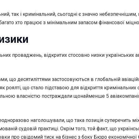
ний, так і кримінальний, сьогодні є значно небезпечнішим,
багато хто працює з мінімальним запасом фінансової міцнос
ризики
ьних проваджень, відкритих стосовно низки українських а
ми, що десятиліттями застосовуються в глобальній авіаційн
 як роялті, що стало підставою для відкриття кримінальних 
альною власністю постраждали щонайменше 5 авіакомпаній, 
неодноразово наголошували, що така позиція суперечить м
аній судовій практиці. Окрім того, той факт, що українсь
овки про свідомий тиск на бізнес з боку Бюро економічної 