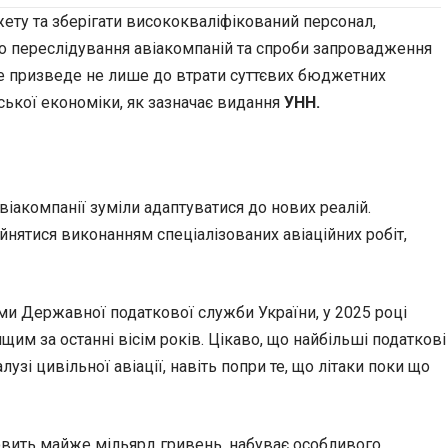
жету та зберігати висококваліфікований персонал,
го переслідування авіакомпаній та спроби запровадження
Це призведе не лише до втрати суттєвих бюджетних
ської економіки, як зазначає видання
УНН.
віакомпанії зуміли адаптуватися до нових реалій.
йнятися виконанням спеціалізованих авіаційних робіт,
ми Державної податкової служби України, у 2025 році
им за останні вісім років. Цікаво, що найбільші податкові
і цивільної авіації, навіть попри те, що літаки поки що
овить майже мільярд гривень, набуває особливого