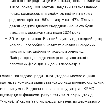
високогірне родовище в Карпатах, розташоване на
висоті понад 1000 метрів. Завдяки встановленню
нових компресорів, видобуток нафти на цьому
родовищі зріс на 185%, а газу – на 147%. П’ять з
дев’ятнадцяти діючих свердловин об’єкта були
введені в експлуатацію після 2024 року.
3D-моделювання:
Власний науково-дослідний центр
компанії розробив 9 нових та оновив 8 існуючих
тривимірних цифрових моделей родовищ.
Лабораторні дослідження розширили аналіз
пластових флюїдів з 7 до 20 параметрів.
Голова Наглядової ради Тімоті Додсон високо оцінив
здатність команди адаптуватися до надзвичайно складних
воєнних умов. Водночас, незалежні аудитори з KPMG
підтвердили фінансові результати за 2025 рік. Дохід
“Укрнафти” склав 99,6 мільярда гривень, до державного