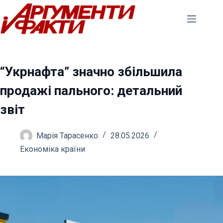
Перейти
до
вмісту
“Укрнафта” значно збільшила
продажі пального: детальний
звіт
Марія Тарасенко
28.05.2026
Економіка країни