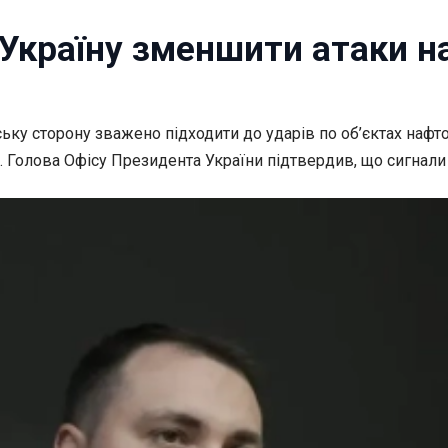
Україну зменшити атаки на
нську сторону зважено
підходити до ударів по об’єктах наф
у. Голова Офісу Президента України підтвердив, що сигнали