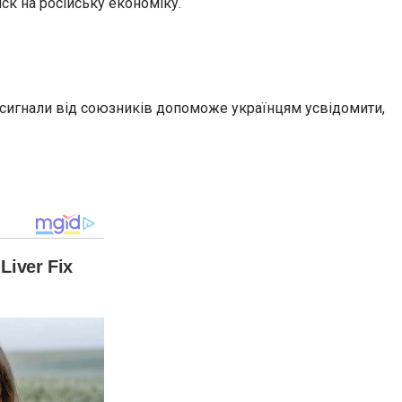
ск на російську економіку.
і сигнали від союзників допоможе українцям усвідомити,