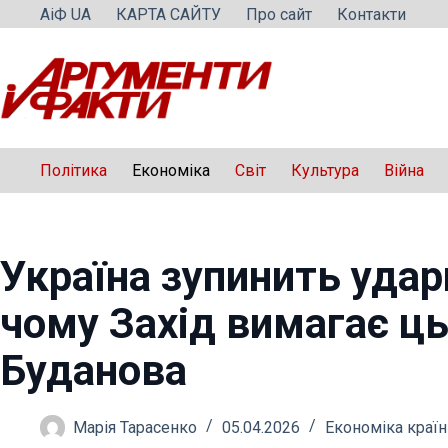
Перейти
АіФ UA
КАРТА САЙТУ
Про сайт
Контакти
до
вмісту
Політика
Економіка
Світ
Культура
Війна
Україна зупинить удар
чому Захід вимагає ць
Буданова
Марія Тарасенко
05.04.2026
Економіка країн