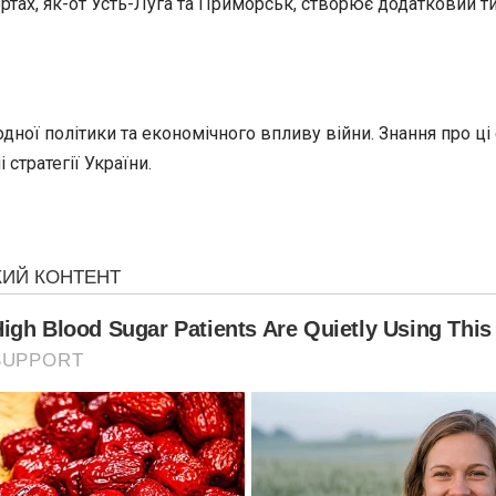
ртах, як-от Усть-Луга та Приморськ, створює додатковий ти
ної політики та економічного впливу війни. Знання про ц
стратегії України.