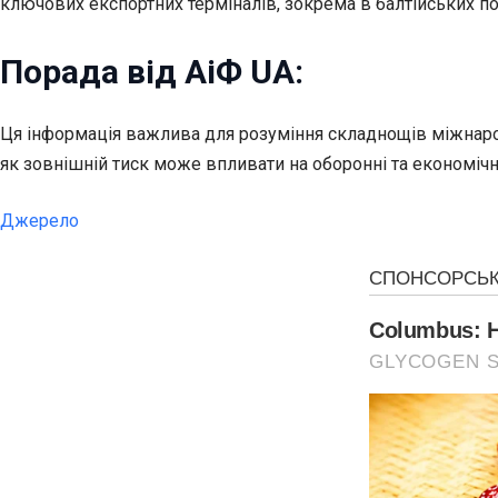
ключових експортних терміналів, зокрема в балтійських по
Порада від АіФ UA:
Ця інформація важлива для розуміння складнощів міжнарод
як зовнішній тиск може впливати на оборонні та економічні 
Джерело