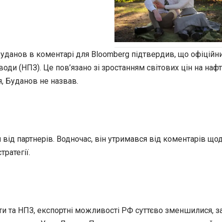
данов в коментарі для Bloomberg підтвердив, що офіційний
оди (НПЗ). Це пов’язано зі зростанням світових цін на наф
я, Буданов не назвав.
від партнерів. Водночас, він утримався від коментарів щод
тратегії.
рти та НПЗ, експортні можливості РФ суттєво зменшилися, з