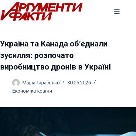
Перейти
до
вмісту
Україна та Канада об’єднали
зусилля: розпочато
виробництво дронів в Україні
Марія Тарасенко
30.05.2026
Економіка країни