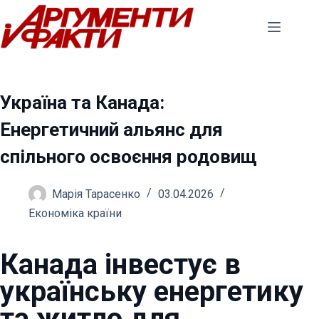
Перейти
до
вмісту
Україна та Канада:
Енергетичний альянс для
спільного освоєння родовищ
Марія Тарасенко
03.04.2026
Економіка країни
Канада інвестує в
українську енергетику
та житло для