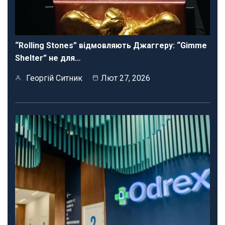
“Rolling Stones” відмовляють Джаггеру: “Gimme
Shelter” не для…
Георгій Ситник
Лют 27, 2026