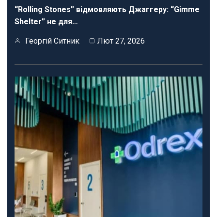
“Rolling Stones” відмовляють Джаггеру: “Gimme
Shelter” не для…
Георгій Ситник
Лют 27, 2026