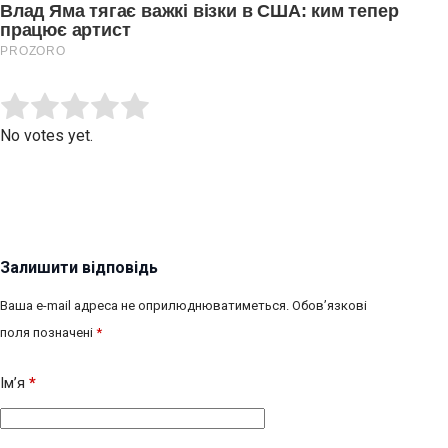
Submit Rating
Rate this item:
No votes yet.
Залишити відповідь
Ваша e-mail адреса не оприлюднюватиметься.
Обов’язкові
поля позначені
*
Ім’я
*