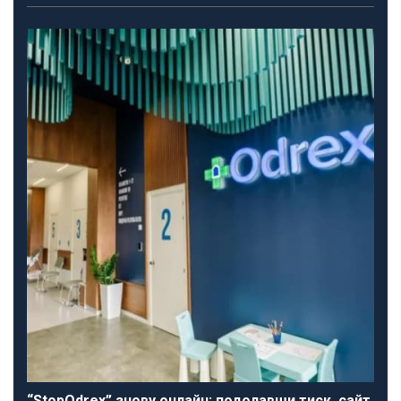
“StopOdrex” знову онлайн: подолавши тиск, сайт