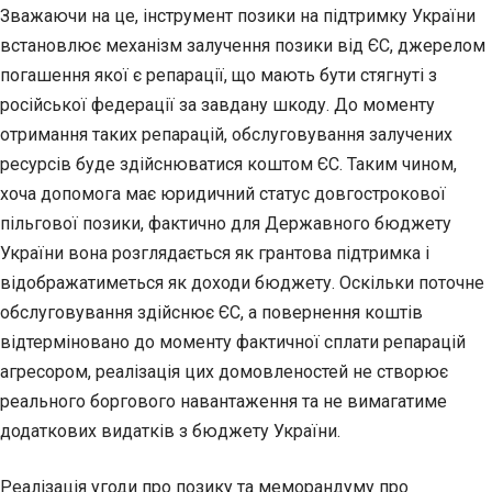
Зважаючи на це, інструмент позики на підтримку України
встановлює механізм залучення позики від ЄС, джерелом
погашення якої є репарації, що мають бути стягнуті з
російської федерації за завдану шкоду. До моменту
отримання таких репарацій, обслуговування залучених
ресурсів буде здійснюватися коштом ЄС. Таким чином,
хоча допомога має юридичний статус довгострокової
пільгової позики, фактично для Державного бюджету
України вона розглядається як грантова підтримка і
відображатиметься як доходи бюджету. Оскільки поточне
обслуговування здійснює ЄС, а повернення коштів
відтерміновано до моменту фактичної сплати репарацій
агресором, реалізація цих домовленостей не створює
реального боргового навантаження та не вимагатиме
додаткових видатків з бюджету України.
Реалізація угоди про позику та меморандуму про