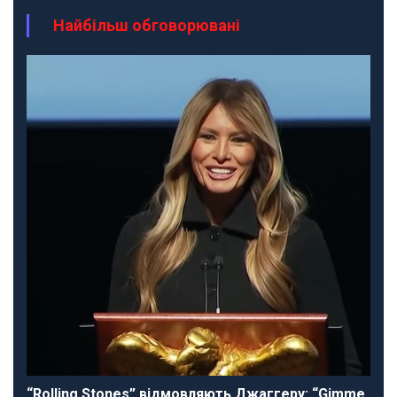
Найбільш обговорювані
“Rolling Stones” відмовляють Джаггеру: “Gimme