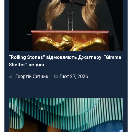
“Rolling Stones” відмовляють Джаггеру: “Gimme
Shelter” не для…
Георгій Ситник
Лют 27, 2026