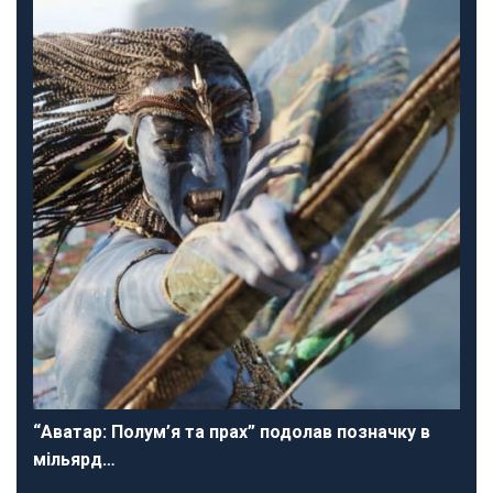
“Аватар: Полум’я та прах” подолав позначку в
мільярд…