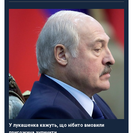
У лукашенка кажуть, що нібито вмовили
пригожина зупинити…