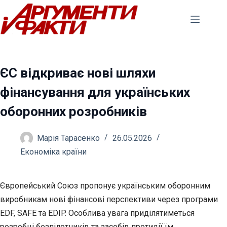
Перейти
до
вмісту
ЄС відкриває нові шляхи
фінансування для українських
оборонних розробників
Марія Тарасенко
26.05.2026
Економіка країни
Європейський Союз пропонує українським оборонним
виробникам нові фінансові перспективи через програми
EDF, SAFE та EDIP. Особлива увага приділятиметься
розробці
безпілотників та засобів протидії їм.