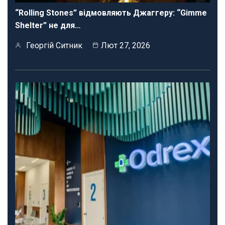
“Rolling Stones” відмовляють Джаггеру: “Gimme
Shelter” не для…
Георгій Ситник
Лют 27, 2026