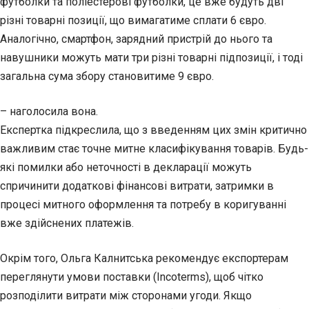
футболки та поліестерові футболки, це вже будуть дві
різні товарні позиції, що вимагатиме сплати 6 євро.
Аналогічно, смартфон, зарядний пристрій до нього та
навушники можуть мати три різні товарні підпозиції, і тоді
загальна сума збору становитиме 9 євро.
– наголосила вона.
Експертка підкреслила, що з введенням цих змін критично
важливим стає точне митне класифікування товарів. Будь-
які помилки або неточності в декларації можуть
спричинити додаткові фінансові витрати, затримки в
процесі митного оформлення та потребу в коригуванні
вже здійснених платежів.
Окрім того, Ольга Калнитська рекомендує експортерам
переглянути умови поставки (Incoterms), щоб чітко
розподілити витрати між сторонами угоди. Якщо