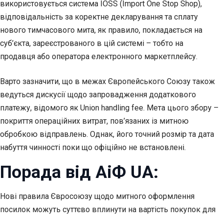
використовується система IOSS (Import One Stop Shop),
відповідальність за коректне декларування та сплату
нового тимчасового мита, як правило, покладається на
суб’єкта, зареєстрованого в цій системі – тобто на
продавця або оператора електронного маркетплейсу.
Варто зазначити, що в межах Європейського Союзу також
ведуться дискусії щодо запровадження додаткового
платежу, відомого як Union handling fee. Мета цього збору –
покриття операційних витрат, пов’язаних із митною
обробкою відправлень. Однак, його точний розмір та дата
набуття чинності поки що офіційно не встановлені.
Порада від АіФ UA:
Нові правила Євросоюзу щодо митного оформлення
посилок можуть суттєво вплинути на вартість покупок для