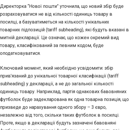
Директорка “Нової пошти” уточнила, що новий збір буде
розраховуватися не від кількості одиниць товару в
посилці, а базуватиметься на кількості унікальних
товарних підпозицій (tariff subheading), які будуть вказані в
митній декларації. Це означає, що кожен окремий вид
товару, класифікований за певним кодом, буде
оподатковуватися.
Ключовий момент, який необхідно усвідомити: збір
прив’язаний до унікальної товарної класифікації (tariff
subheading) у декларації, а не до загальної кількості
одиниць товару. Наприклад, партія однакових бавовняних
футболок буде задекларована як одна товарна позиція, що
призведе до нарахування одного збору – 3 євро,
незалежно від того, скільки таких футболок в посилці.
Проте, якщо в декларації будуть зазначені бавовняні