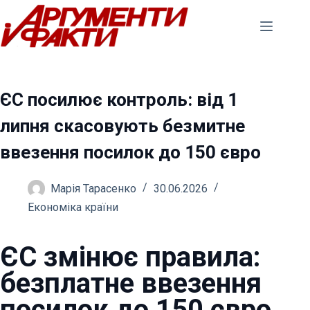
Перейти
до
вмісту
ЄС посилює контроль: від 1
липня скасовують безмитне
ввезення посилок до 150 євро
Марія Тарасенко
30.06.2026
Економіка країни
ЄС змінює правила:
безплатне ввезення
посилок до 150 євро