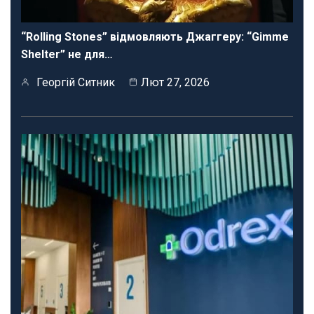
“Rolling Stones” відмовляють Джаггеру: “Gimme
Shelter” не для…
Георгій Ситник
Лют 27, 2026