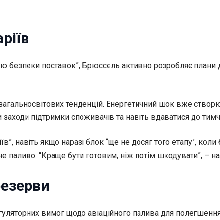
ріїв
зою безпеки поставок”, Брюссель активно розробляє плани 
загальносвітових тенденцій. Енергетичний шок вже створю
 заходи підтримки споживачів та навіть вдаватися до тимч
їв”, навіть якщо наразі блок “ще не досяг того етапу”, кол
е паливо. “Краще бути готовим, ніж потім шкодувати”, – на
резерви
гуляторних вимог щодо авіаційного палива для полегшення