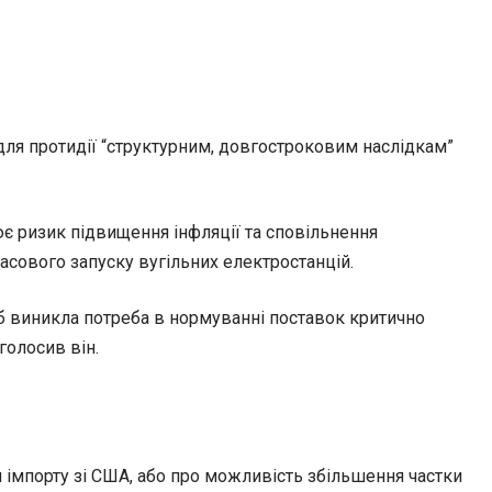
для протидії “структурним, довгостроковим наслідкам”
є ризик підвищення інфляції та сповільнення
асового запуску вугільних електростанцій.
и б виникла потреба в нормуванні поставок критично
голосив він.
 імпорту зі США, або про можливість збільшення частки