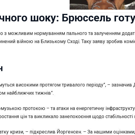
чного шоку: Брюссель готу
 з можливим нормуванням пального та залученням додатков
инений війною на Близькому Сході. Таку заяву зробив комі
н
муться високими протягом тривалого періоду”, – зазначив 
гом найближчих тижнів”.
зькою протокою – та атаки на енергетичну інфраструктур
ростання цін та викликало занепокоєння щодо стабільності 
чатку кризи, – підкреслив Йоргенсен. – За нашими оцінками,