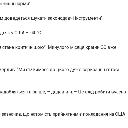
 чинні норми”.
ам доведеться шукати законодавчі інструменти”.
ді як у США – -40°C.
я стане критичнішою”. Минулого місяця країни ЄС вже
вердив: “Ми ставимося до цього дуже серйозно і готові
адобляться і пізніше, – додав він. – Це слід робити вчасно
н зазначив, що натомість прийнятним є покладання на США