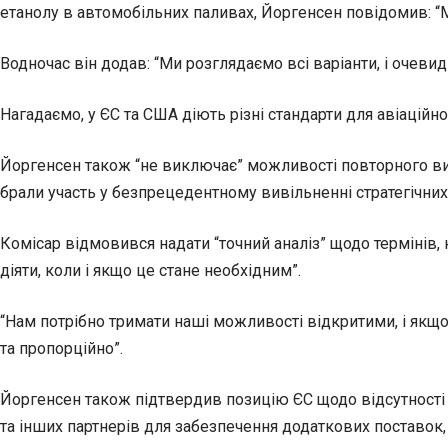
етанолу в автомобільних паливах, Йоргенсен повідомив: “М
Водночас він додав: “Ми розглядаємо всі варіанти, і очев
Нагадаємо, у ЄС та США діють різні стандарти для авіаційно
Йоргенсен також “не виключає” можливості повторного виві
брали участь у безпрецедентному вивільненні стратегічних з
Комісар відмовився надати “точний аналіз” щодо термінів,
діяти, коли і якщо це стане необхідним”.
“Нам потрібно тримати наші можливості відкритими, і якщо, 
та пропорційно”.
Йоргенсен також підтвердив позицію ЄС щодо відсутності 
та інших партнерів для забезпечення додаткових поставок, 