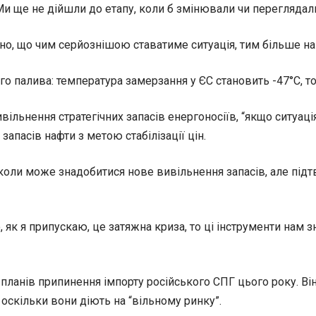
и ще не дійшли до етапу, коли б змінювали чи переглядали
идно, що чим серйознішою ставатиме ситуація, тим більше н
го палива: температура замерзання у ЄС становить -47°C, то
льнення стратегічних запасів енергоносіїв, “якщо ситуаці
апасів нафти з метою стабілізації цін.
 коли може знадобитися нове вивільнення запасів, але підт
як я припускаю, це затяжна криза, то ці інструменти нам зн
планів припинення імпорту російського СПГ цього року. Ві
оскільки вони діють на “вільному ринку”.