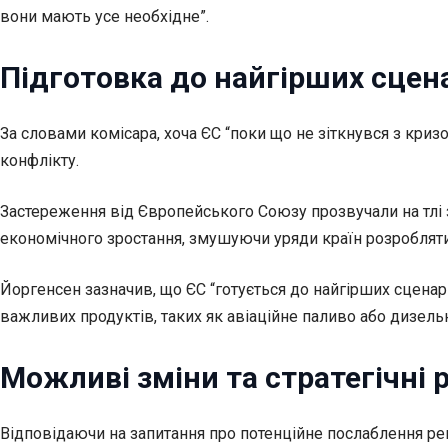
вони мають усе необхідне”.
Підготовка до найгірших сцена
За словами комісара, хоча ЄС “поки що не зіткнувся з кри
конфлікту.
Застереження від Європейського Союзу прозвучали на тлі 
економічного зростання, змушуючи уряди країн розробляти
Йоргенсен зазначив, що ЄС “готується до найгірших сценарі
важливих продуктів, таких як авіаційне паливо або дизельн
Можливі зміни та стратегічні 
Відповідаючи на запитання про потенційне послаблення ре