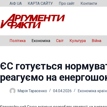
Перейти
АіФ UA
КАРТА САЙТУ
Про сайт
Контакти
до
вмісту
Політика
Економіка
Світ
Культура
Війна
ЄС готується нормува
реагуємо на енергошо
Марія Тарасенко
04.04.2026
Економіка країн
Європейський Союз активно розробляє стратегії на випадок