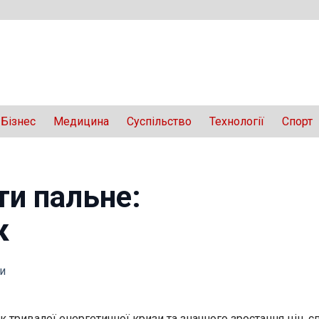
Бізнес
Медицина
Суспільство
Технології
Спорт
ти пальне:
к
и
 тривалої енергетичної кризи та значного зростання цін, 