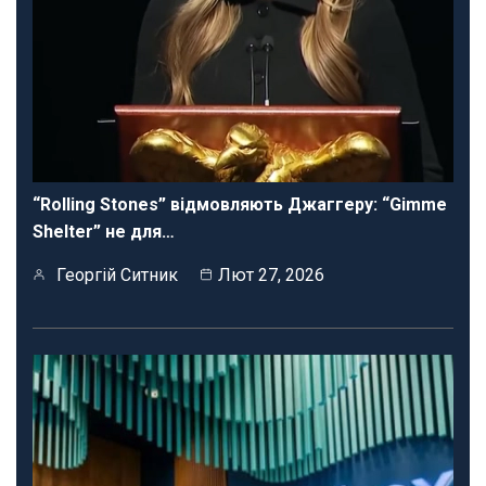
“Rolling Stones” відмовляють Джаггеру: “Gimme
Shelter” не для…
Георгій Ситник
Лют 27, 2026