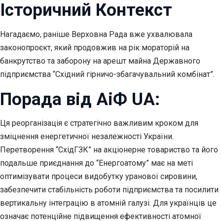
Історичний Контекст
Нагадаємо, раніше Верховна Рада вже ухвалювала
законопроєкт, який продовжив на рік мораторій на
банкрутство та заборону на арешт майна Державного
підприємства “Східний гірничо-збагачувальний комбінат”.
Порада від АіФ UA:
Ця реорганізація є стратегічно важливим кроком для
зміцнення енергетичної незалежності України.
Перетворення “СхідГЗК” на акціонерне товариство та його
подальше приєднання до “Енергоатому” має на меті
оптимізувати процеси видобутку уранової сировини,
забезпечити стабільність роботи підприємства та посилити
вертикальну інтеграцію в атомній галузі. Для українців це
означає потенційне підвищення ефективності атомної