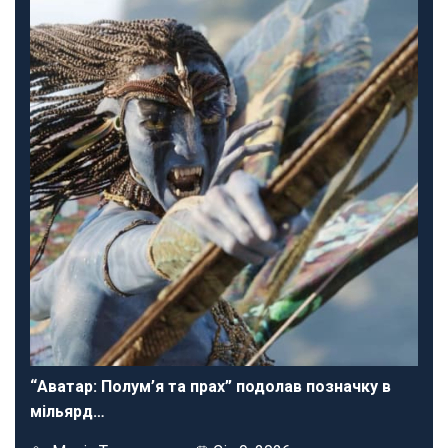
“Аватар: Полум’я та прах” подолав позначку в
мільярд…