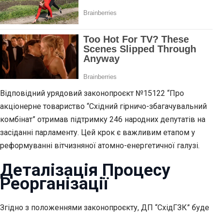
Відповідний урядовий законопроєкт №15122 “Про
акціонерне товариство “Східний гірничо-збагачувальний
комбінат” отримав підтримку 246 народних депутатів на
засіданні парламенту. Цей крок є важливим етапом у
реформуванні вітчизняної атомно-енергетичної галузі.
Деталізація Процесу
Реорганізації
Згідно з положеннями законопроєкту, ДП “СхідГЗК” буде