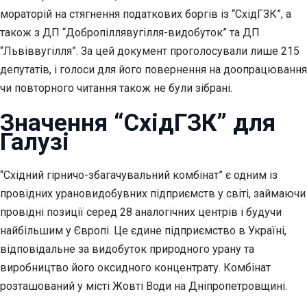
мораторій на стягнення податкових боргів із “СхідГЗК”, а
також з ДП “Добропіллявугілля-видобуток” та ДП
“Львіввугілля”. За цей документ проголосували лише 215
депутатів, і голоси для його повернення на доопрацювання
чи повторного читання також не були зібрані.
Значення “СхідГЗК” для
Галузі
“Східний гірничо-збагачувальний комбінат” є одним із
провідних урановидобувних підприємств у світі, займаючи
провідні позиції серед 28 аналогічних центрів і будучи
найбільшим у Європі. Це єдине підприємство в Україні,
відповідальне за видобуток природного урану та
виробництво його оксидного концентрату. Комбінат
розташований у місті Жовті Води на Дніпропетровщині.