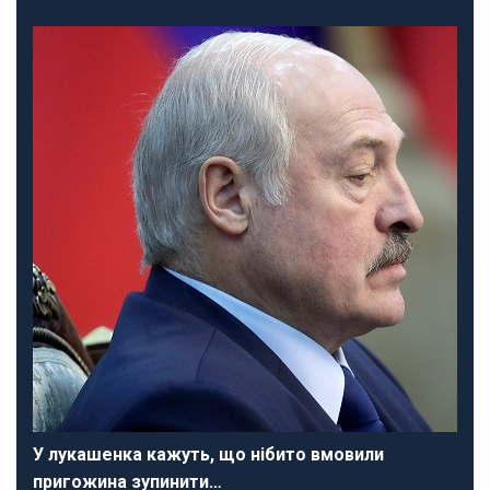
У лукашенка кажуть, що нібито вмовили
пригожина зупинити…