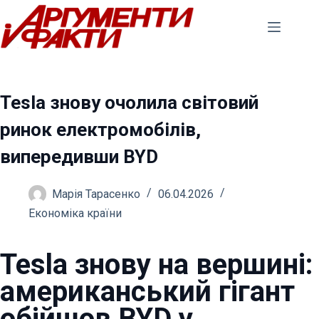
Перейти
до
вмісту
Tesla знову очолила світовий
ринок електромобілів,
випередивши BYD
Марія Тарасенко
06.04.2026
Економіка країни
Tesla знову на вершині:
американський гігант
обійшов BYD у