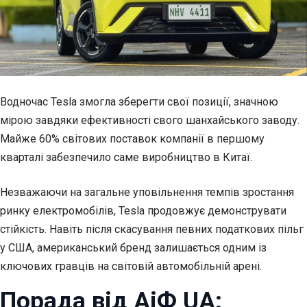
Водночас Tesla змогла зберегти свої позиції, значною
мірою завдяки ефективності свого шанхайського заводу.
Майже 60% світових поставок компанії в першому
кварталі забезпечило саме виробництво в Китаї.
Незважаючи на загальне уповільнення темпів зростання
ринку електромобілів, Tesla продовжує демонструвати
стійкість. Навіть після скасування певних податкових пільг
у США, американський бренд залишається одним із
ключових гравців на світовій автомобільній арені.
Порада від АіФ UA: