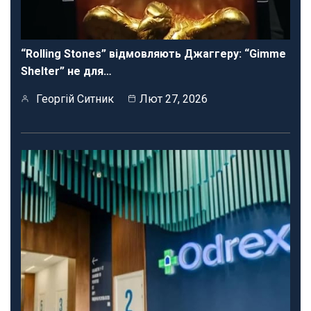
“Rolling Stones” відмовляють Джаггеру: “Gimme
Shelter” не для…
Георгій Ситник
Лют 27, 2026