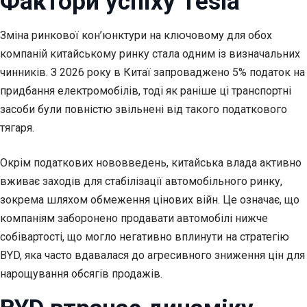
Фактори успіху Tesla
Зміна ринкової кон’юнктури на ключовому для обох
компаній китайському ринку стала одним із визначальних
чинників. З 2026 року в Китаї запроваджено 5% податок на
придбання електромобілів, тоді як раніше ці транспортні
засоби були повністю звільнені від такого податкового
тягаря.
Окрім податкових нововведень, китайська влада активно
вживає заходів для стабілізації автомобільного ринку,
зокрема шляхом обмеження цінових війн. Це означає, що
компаніям заборонено продавати автомобілі нижче
собівартості, що могло негативно вплинути на стратегію
BYD, яка часто вдавалася до агресивного зниження цін для
нарощування обсягів продажів.