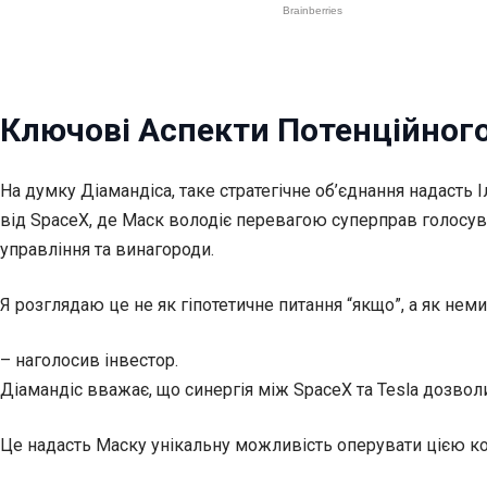
Ключові Аспекти Потенційног
На думку Діамандіса, таке стратегічне об’єднання надасть 
від SpaceX, де Маск володіє перевагою суперправ голосув
управління та винагороди.
Я розглядаю це не як гіпотетичне питання “якщо”, а як неми
– наголосив інвестор.
Діамандіс вважає, що синергія між SpaceX та Tesla дозволит
Це надасть Маску унікальну можливість оперувати цією 