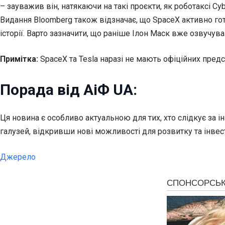
– зауважив він, натякаючи на такі проєкти, як роботаксі Cyb
Видання Bloomberg також відзначає, що SpaceX активно гот
історії. Варто зазначити, що раніше Ілон Маск вже озвучува
Примітка:
SpaceX та Tesla наразі не мають офіційних предст
Порада від АіФ UA:
Ця новина є особливо актуальною для тих, хто слідкує за і
галузей, відкривши нові можливості для розвитку та інвес
Джерело