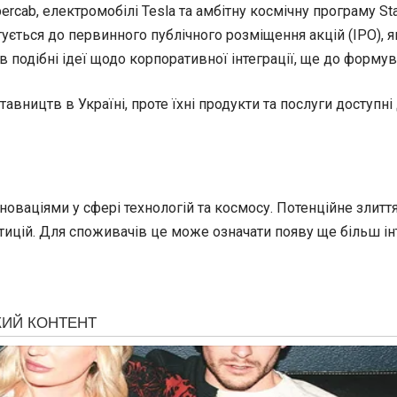
ercab, електромобілі Tesla та амбітну космічну програму Sta
ується до первинного публічного розміщення акцій (IPO), 
в подібні ідеї щодо корпоративної інтеграції, ще до формув
авництв в Україні, проте їхні продукти та послуги доступні
нноваціями у сфері технологій та космосу. Потенційне злит
тицій. Для споживачів це може означати появу ще більш ін