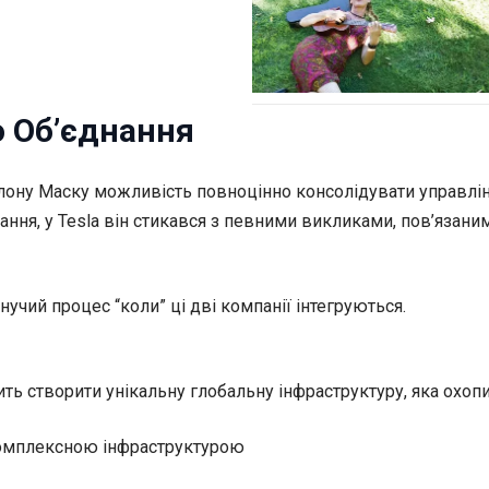
о Об’єднання
Ілону Маску можливість повноцінно консолідувати управлінн
ання, у Tesla він стикався з певними викликами, пов’язан
нучий процес “коли” ці дві компанії інтегруються.
ь створити унікальну глобальну інфраструктуру, яка охопить
комплексною інфраструктурою