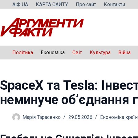
Перейти
АіФ UA
КАРТА САЙТУ
Про сайт
Контакти
до
вмісту
Політика
Економіка
Світ
Культура
Війна
SpaceX та Tesla: Інвес
неминуче об’єднання г
Марія Тарасенко
29.05.2026
Економіка країн