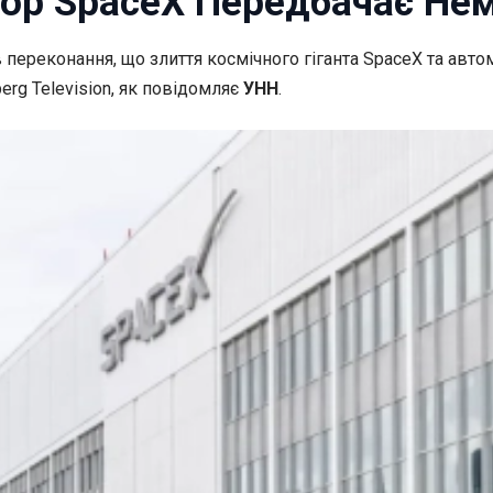
тор SpaceX Передбачає Нем
в переконання, що злиття космічного
гіганта SpaceX та авто
rg Television, як повідомляє
УНН
.