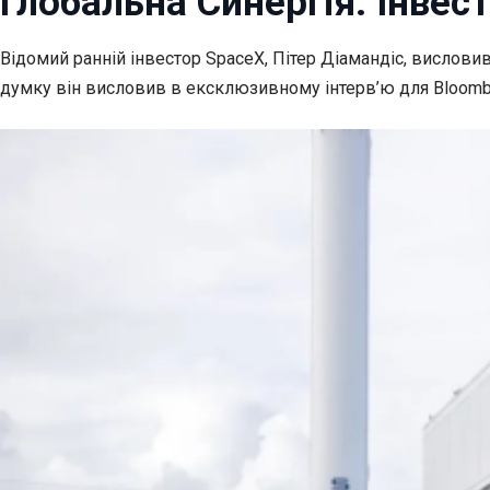
Глобальна Синергія: Інвес
Відомий ранній інвестор SpaceX, Пітер Діамандіс, вислови
думку він висловив в ексклюзивному інтерв’ю для Bloombe