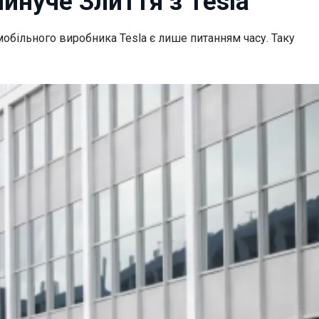
инуче Злиття з Tesla
мобільного виробника Tesla є лише питанням часу. Таку