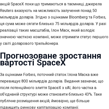
акцій SpaceX поки що тримаються в таємниці, джерела
Reuters вказують на можливість залучення понад 50
мільярдів доларів. Згідно з оцінками Bloomberg та Forbes,
ця сума може сягати близько 75 мільярдів доларів. У разі
реалізації таких масштабів, Ілон Маск, який володіє
значною часткою компанії, може отримати статус першого
у світі доларового трильйонера.
Прогнозоване зростання
вартості SpaceX
За оцінками Forbes, поточний статок Ілона Маска вже
перевищує 800 мільярдів доларів. Видання зазначає, що
після потенційного злиття SpaceX з xAI, його частка в
об’єднаній структурі може становити близько 43%. Таке
публічне розміщення акцій, ймовірно, ще більше
підвищить ринкову капіталізацію компанії.