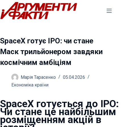
Перейти
до
вмісту
SpaceX готує IPO: чи стане
Маск трильйонером завдяки
космічним амбіціям
Марія Тарасенко
05.04.2026
Економіка країни
SpaceX готується до IPO:
Чи стане це найбільшим
розміщенням акцій в