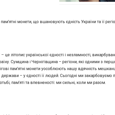
 пам’ятні монети, що вшановують єдність України та її регіо
– це літопис української єдності і незламності, викарбуван
 Україну. Сумщина і Чернігівщина – регіони, які одними з п
бігові пам’ятні монети уособлюють нашу вдячність мешканця
 держави – у єдності її людей. Сьогодні ми закарбовуємо п
тьбі, пам’яті та впевненості: ми сильні, коли ми разом.