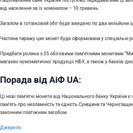
Національний банк України поступово передаватиме ці моне
від населення за їх номіналом – 10 гривень.
Загалом в готівковий обіг буде введено по два мільйони о
Частина тиражу цих монет буде сформована у спеціальні ро
Придбати ролики з 25 обіговими пам’ятними монетами “Ми с
магазин нумізматичної продукції НБУ, а також у банків-дис
Порада від АіФ UA:
Ці нові пам’ятні монети від Національного банку України
пам’ять про незламність та єдність Сумщини та Чернігівщин
законним платіжним засобом.
Джерело