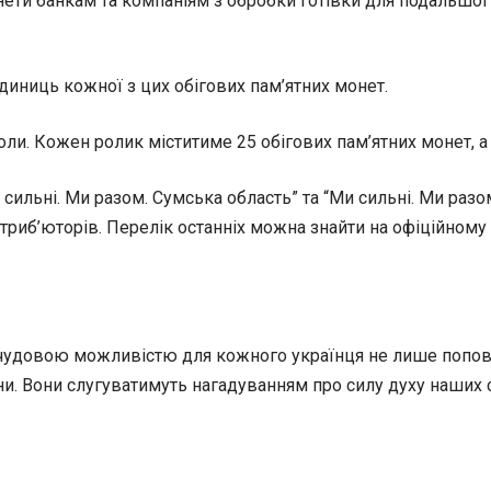
ти банкам та компаніям з обробки готівки для подальшої ї
диниць кожної з цих обігових пам’ятних монет.
ли. Кожен ролик міститиме 25 обігових пам’ятних монет, а
ильні. Ми разом. Сумська область” та “Ми сильні. Ми разом
триб’юторів. Перелік останніх можна знайти на офіційному 
 є чудовою можливістю для кожного українця не лише попов
и. Вони слугуватимуть нагадуванням про силу духу наших сп