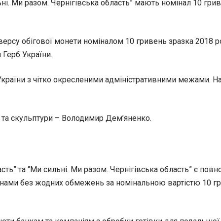
ні. Ми разом. Чернігівська область” мають номінал 10 грив
версу обігової монети номіналом 10 гривень зразка 2018 ро
 Герб України.
країни з чітко окресленими адміністративними межами. На 
 та скульптури – Володимир Дем’яненко.
асть” та “Ми сильні. Ми разом. Чернігівська область” є пов
ами без жодних обмежень за номінальною вартістю 10 грив