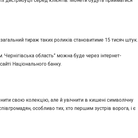
х дистрибуції серед клієнтів. Монети будуть прийматися
 загальний тираж таких роликів становитиме 15 тисяч штук.
. Чернігівська область” можна буде через інтернет-
сайті Національного банку.
нити свою колекцію, але й увічнити в кишені символічну
івгромадян, особливо тих, хто першим зустрів ворога, і є