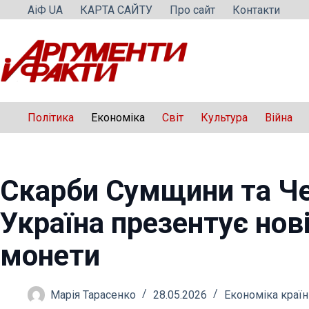
Перейти
АіФ UA
КАРТА САЙТУ
Про сайт
Контакти
до
вмісту
Політика
Економіка
Світ
Культура
Війна
Скарби Сумщини та Че
Україна презентує нові
монети
Марія Тарасенко
28.05.2026
Економіка країн