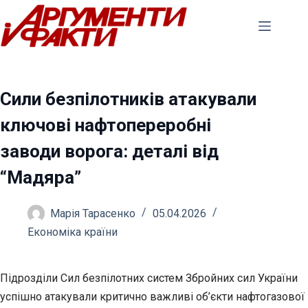
Перейти
до
вмісту
Сили безпілотників атакували
ключові нафтопереробні
заводи ворога: деталі від
“Мадяра”
Марія Тарасенко
05.04.2026
Економіка країни
Підрозділи Сил безпілотних систем Збройних сил України
успішно атакували критично важливі об’єкти нафтогазової