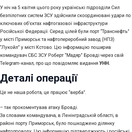
У ніч на 5 квітня цього року українські підрозділи Сил
безпілотних систем ЗСУ здійснили скоординовані удари по
ключових об’єктах нафтогазової інфраструктури
Російської Федерації. Серед цілей були порт “Транснефть”
у місті Приморськ та нафтопереробний завод (НПЗ)
“Лукойл” у місті Кстово. Цю інформацію поширив
командувач СБС ЗСУ Роберт “Мадяр” Бровді через свій
Telegram-канал, про що повідомляє видання
УНН.
Деталі операції
Це не наша робота, це працює “верба”.
– так прокоментував атаку Бровді.
За словами командувача, в Ленінградській області, в
районі порту Приморськ, було пошкоджено ділянку
нафтопроводу. Цю інформацію підтверджують і російські