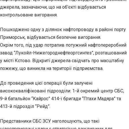
джерела, зазначаючи, що на об’єкті відбувається
контрольоване вигорання.
Пошкоджено одну з ділянок нафтопроводу в районі порту
Приморськ, відбувається безпечне вигорання.
Окрім того, під удар потрапив потужний нафтопереробний
завод “Лукойл-Нижегороднефтеоргсинтез”, розташований
у місті Кстово. Відкриті джерела свідчать про масштабну
пожежу, що виникла на території підприємства.
До проведення цієї операції були залучені
висококваліфіковані підрозділи: 1-й окремий центр СБС,
9-й батальйон “Кайрос” 414-ї бригади “Птахи Мадяра” та
413-й підрозділ “Рейд”.
Представники СБС ЗСУ наголошують, що такі
цілеспрямовані удари є стратегічно важливими для