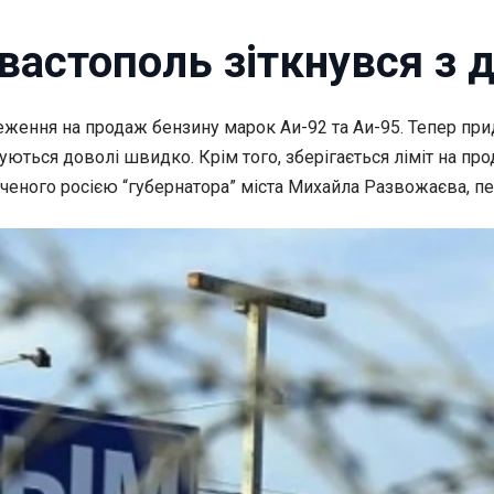
вастополь зіткнувся з 
ження на продаж бензину марок Аи-92 та Аи-95. Тепер
при
ються доволі швидко. Крім того, зберігається ліміт на про
аченого росією “губернатора” міста Михайла Развожаєва, п