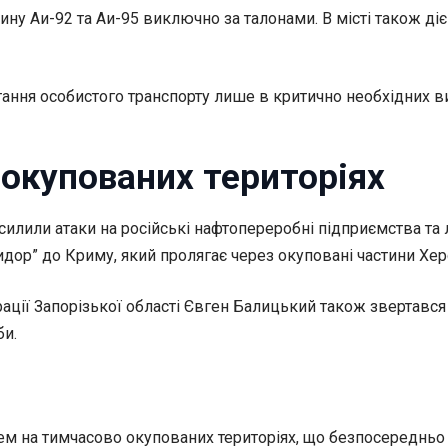
ину Аи-92 та Аи-95 виключно за талонами. В місті також д
ння особистого транспорту лише в критично необхідних в
 окупованих територіях
силили атаки на російські нафтопереробні підприємства та ло
ридор” до Криму, який пролягає через окуповані частини Хер
ації Запорізької області Євген Балицький також звертався
би.
лем на тимчасово окупованих територіях, що безпосереднь