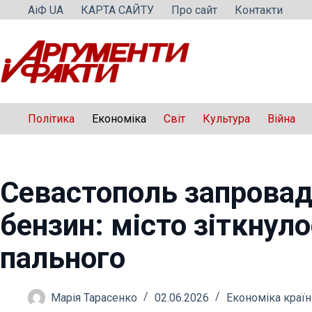
Перейти
АіФ UA
КАРТА САЙТУ
Про сайт
Контакти
до
вмісту
Політика
Економіка
Світ
Культура
Війна
Севастополь запровад
бензин: місто зіткнул
пального
Марія Тарасенко
02.06.2026
Економіка країн