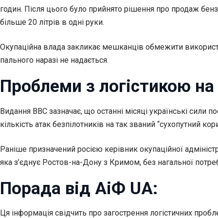
годин. Після цього було прийнято рішення про продаж бенз
більше 20 літрів в одні руки.
Окупаційна влада закликає мешканців обмежити використа
пального наразі не надається.
Проблеми з логістикою на
Видання BBC зазначає, що останні місяці українські сили по
кількість атак безпілотників на так званий “сухопутний ко
Раніше призначений росією керівник окупаційної адміністр
яка з’єднує Ростов-на-Дону з Кримом, без нагальної потре
Порада від АіФ UA:
Ця інформація свідчить про загострення логістичних проб