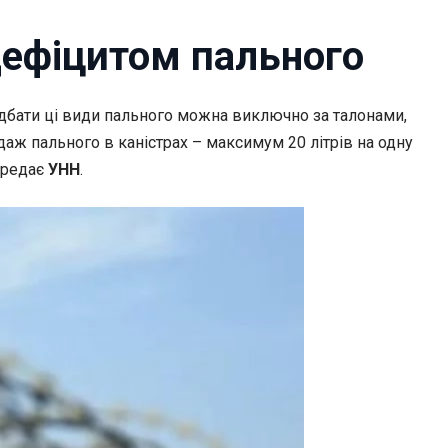
дефіцитом пального
дбати ці види пального можна виключно за талонами,
даж пального в каністрах – максимум 20 літрів на одну
ередає
УНН
.