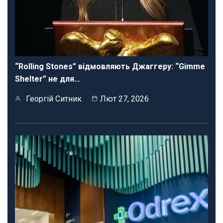
“Rolling Stones” відмовляють Джаггеру: “Gimme
Shelter” не для…
Георгій Ситник
Лют 27, 2026